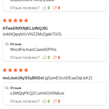
Отзыв полезен?
0
0
HTweDNfXNjKLizINQJIG
(mbNQqrybXcVNZZMxZgdeTGO)
27 Ноября 2025
Отзыв
WxcdFwJxanCaandSPHis
Отзыв полезен?
0
0
mvLtxetJAySSyBhDxI
(gGymEGcnDEaaOqLtxKZ)
21 Ноября 2025
Отзыв
xJWtQqPKQZCurHAOXRMicei
Отзыв полезен?
0
0