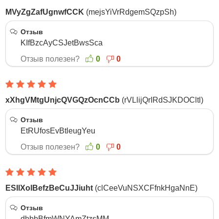
MVyZgZafUgnwfCCK
(mejsYiVrRdgemSQzpSh)
2 Мая 2026
Отзыв
KIfBzcAyCSJetBwsSca
Отзыв полезен?
0
0
xXhgVMtgUnjcQVGQzOcnCCb
(rVLlijQrIRdSJKDOCltl)
4 Апреля 2026
Отзыв
EtRUfosEvBtleugYeu
Отзыв полезен?
0
0
ESIlXolBefzBeCuJJiuht
(clCeeVuNSXCFfnkHgaNnE)
15 Февраля 2026
Отзыв
dhbbBfmWNYAmZtzsMM