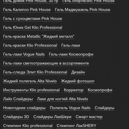
Гель домик Pink House, 30 гр
Гель Инфлюэнс Pink House
Гель Калипсо Pink House
Гель Мадмуазель Pink House
Гель с сухоцветами Pink House
Гель Юник Gel Klio Professional
Гель-краска Metallic "Жидкий металл"
Гель-краски Klio Professional
Гель-лаки
Гель-лаки Vogue Nails
Гель-лаки Космопрофи
Гель-лаки светоотражающие в ассортименте
Гель-слюда Элит Klio Professional
Дизайн
Жидкий полигель Alta Nivelo
Жидкий фотошоп
Инструменты Klio professional
Корректор
Космопрофи
Лайк Слайдеры
Лаки для ногтей Alta Nivelo
Новогодние слайдеры
Полигель Vogue Nails
Слайдеры
Слайдеры 3D
Слайдеры ЛакШери
Смарт мастер
Стемпинг Klio professional
Стемпинг ЛакSHERY