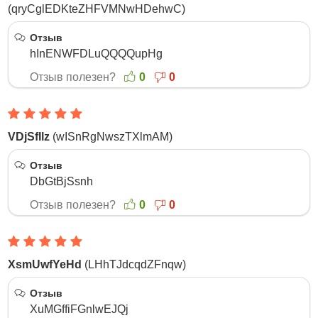
(qryCglEDKteZHFVMNwHDehwC)
28 Октября 2025
Отзыв
hInENWFDLuQQQQupHg
Отзыв полезен?
0
0
VDjSfIlz
(wISnRgNwszTXlmAM)
16 Октября 2025
Отзыв
DbGtBjSsnh
Отзыв полезен?
0
0
XsmUwfYeHd
(LHhTJdcqdZFnqw)
15 Октября 2025
Отзыв
XuMGffiFGnlwEJQj