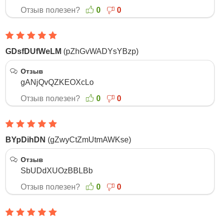
Отзыв полезен?
0
0
GDsfDUfWeLM
(pZhGvWADYsYBzp)
15 Октября 2025
Отзыв
gANjQvQZKEOXcLo
Отзыв полезен?
0
0
BYpDihDN
(gZwyCtZmUtmAWKse)
14 Октября 2025
Отзыв
SbUDdXUOzBBLBb
Отзыв полезен?
0
0