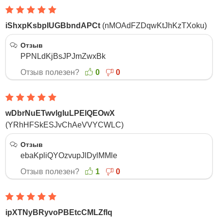
iShxpKsbpIUGBbndAPCt
(nMOAdFZDqwKtJhKzTXoku)
20 Ноября 2025
Отзыв
PPNLdKjBsJPJmZwxBk
Отзыв полезен?
0
0
wDbrNuETwvlgIuLPElQEOwX
(YRhHFSkESJvChAeVVYCWLC)
6 Ноября 2025
Отзыв
ebaKpliQYOzvupJlDylMMle
Отзыв полезен?
1
0
ipXTNyBRyvoPBEtcCMLZflq