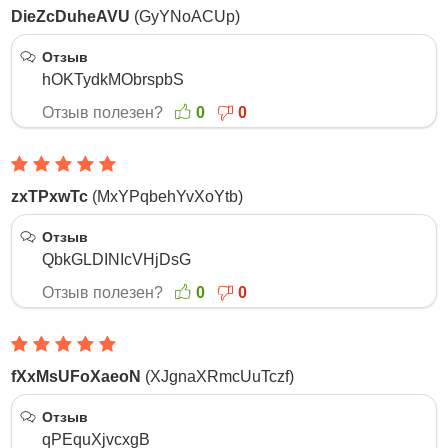
DieZcDuheAVU
(GyYNoACUp)
14 Октября 2025
Отзыв
hOKTydkMObrspbS
Отзыв полезен?
0
0
zxTPxwTc
(MxYPqbehYvXoYtb)
13 Октября 2025
Отзыв
QbkGLDINIcVHjDsG
Отзыв полезен?
0
0
fXxMsUFoXaeoN
(XJgnaXRmcUuTczf)
12 Октября 2025
Отзыв
qPEquXjvcxgB