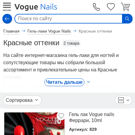
Вход
Главная
Гель-лаки Vogue Nails
Красные оттенки
Красные оттенки
2 товара
На сайте интернет-магазина гель-лаки для ногтей и
сопутствующие товары мы собрали большой
ассортимент и привлекательные цены на Красные
оттенки.
Читать дальше
В каталоге представлены Гель-лаки Vogue Nails
- Красные оттенки от ведущих мировых производителей.
Сортировка
Вы можете ознакомиться с фотографиями, описанием
товаров, отзывами покупателей, техническими
Гель лак Vogue nails
характеристиками, а также сравнить понравившиеся
Феррари, 10ml
модели и выбрать лучшую стоимость.
Артикул: 829
Для того чтобы купить Красные оттенки, достаточно