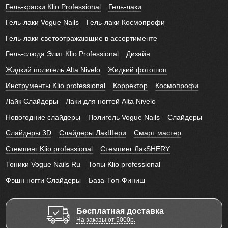
Гель-краски Klio Professional
Гель-лаки
Гель-лаки Vogue Nails
Гель-лаки Космопрофи
Гель-лаки светоотражающие в ассортименте
Гель-слюда Элит Klio Professional
Дизайн
Жидкий полигель Alta Nivelo
Жидкий фотошоп
Инструменты Klio professional
Корректор
Космопрофи
Лайк Слайдеры
Лаки для ногтей Alta Nivelo
Новогодние слайдеры
Полигель Vogue Nails
Слайдеры
Слайдеры 3D
Слайдеры ЛакШери
Смарт мастер
Стемпинг Klio professional
Стемпинг ЛакSHERY
Тоники Vogue Nails Ru
Топы Klio professional
Фэшн ногти Слайдеры
База-Топ-Финиш
Бесплатная доставка
На заказы от 5000р.