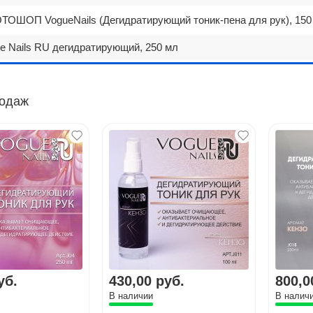
ОШОП VogueNails (Дегидратирующий тоник-пена для рук), 150
e Nails RU дегидратирующий, 250 мл
одаж
уб.
430,00 руб.
800,0
В наличии
В налич