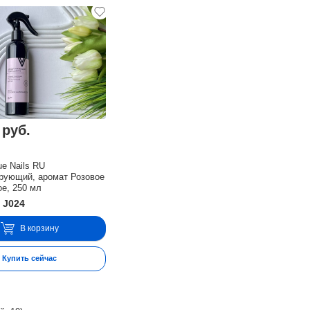
 руб.
ue Nails RU
рующий, аромат Розовое
е, 250 мл
 J024
В корзину
Купить сейчас