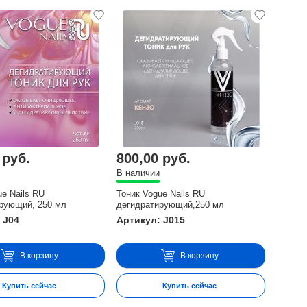
 руб.
800,00 руб.
В наличии
ue Nails RU
Тоник Vogue Nails RU
рующий, 250 мл
дегидратирующий,250 мл
 J04
Артикул: J015
В корзину
В корзину
Купить сейчас
Купить сейчас