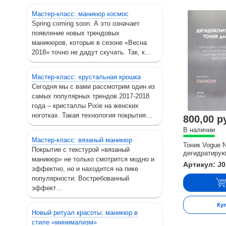
Мастер-класс: маникюр космос
Spring coming soon. А это означает
появление новых трендовых
маникюров, которые в сезоне «Весна
2018» точно не дадут скучать. Так, к…
Мастер-класс: хрустальная крошка
Сегодня мы с вами рассмотрим один из
самых популярных трендов 2017-2018
года – кристаллы Pixie на женских
ноготках. Такая технология покрытия…
800,00 р
В наличии
Мастер-класс: вязаный маникюр
Тоник Vogue N
Покрытие с текстурой «вязаный
дегидратирую
маникюр» не только смотрится модно и
Артикул: J
эффектно, но и находится на пике
популярности. Востребованный
эффект…
Ку
Новый ритуал красоты: маникюр в
стиле «минимализм»