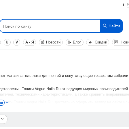
Найти
U
V
А - Я
📰
Новости
📝
Блог
🔥
Скидки
🆕
Нови
рнет-магазина гель-лаки для ногтей и сопутствующие товары мы собрали
дставлены - Тоники Vogue Nails Ru от ведущих мировых производителей
пателей, техническими характеристиками, а также сравнить понравивши
 купить Тоники Vogue Nails Ru, достаточно оформить заявку на сайте или
ше