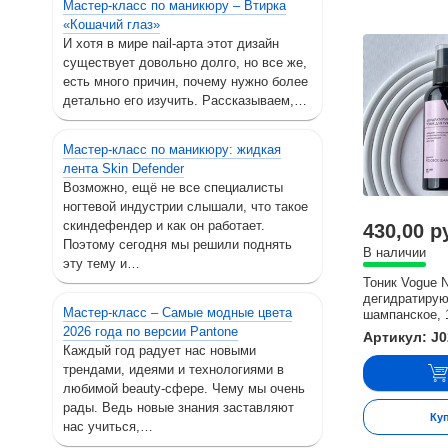
Мастер-класс по маникюру – Втирка
«Кошачий глаз»
И хотя в мире nail-арта этот дизайн
существует довольно долго, но все же,
есть много причин, почему нужно более
детально его изучить. Рассказываем,…
Мастер-класс по маникюру: жидкая
лента Skin Defender
Возможно, ещё не все специалисты
ногтевой индустрии слышали, что такое
скиндефендер и как он работает.
430,00 р
Поэтому сегодня мы решили поднять
В наличии
эту тему и…
Тоник Vogue N
дегидратирую
Мастер-класс – Самые модные цвета
шампанское, 
2026 года по версии Pantone
Артикул: J
Каждый год радует нас новыми
трендами, идеями и технологиями в
любимой beauty-сфере. Чему мы очень
рады. Ведь новые знания заставляют
Ку
нас учиться,…