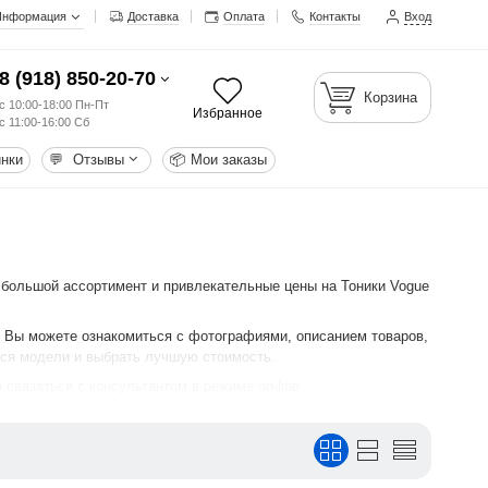
Информация
Доставка
Оплата
Контакты
Вход
8 (918) 850-20-70
Корзина
с 10:00-18:00 Пн-Пт
Избранное
с 11:00-16:00 Сб
нки
💬
Отзывы
📦
Мои заказы
 большой ассортимент и привлекательные цены на Тоники Vogue
. Вы можете ознакомиться с фотографиями, описанием товаров,
еся модели и выбрать лучшую стоимость.
 связаться с консультантом в режиме on-line.