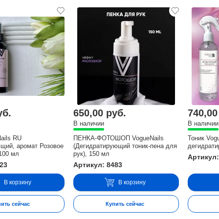
уб.
650,00 руб.
740,00
В наличии
В наличии
ails RU
ПЕНКА-ФОТОШОП VogueNails
Тоник Vog
щий, аромат Розовое
(Дегидратирующий тоник-пена для
дегидрати
100 мл
рук), 150 мл
Артикул:
023
Артикул: 8483
В корзину
В корзину
пить сейчас
Купить сейчас