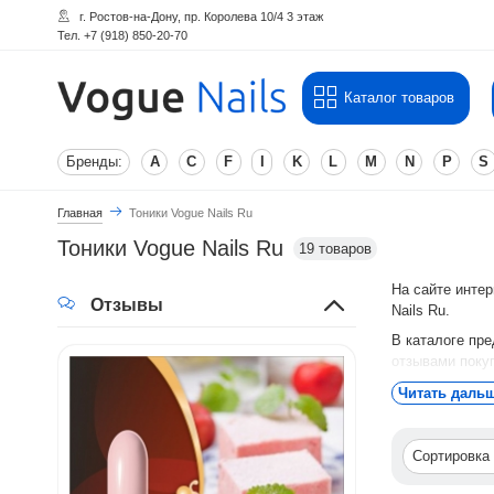
г. Ростов-на-Дону, пр. Королева 10/4 3 этаж
Тел. +7 (918) 850-20-70
Каталог товаров
Бренды:
A
C
F
I
K
L
M
N
P
S
Главная
Тоники Vogue Nails Ru
Тоники Vogue Nails Ru
19 товаров
На сайте инте
Отзывы
Nails Ru.
В каталоге пре
отзывами поку
Для того чтобы
Читать даль
Сортировка