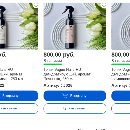
уб.
800,00 руб.
800,00
В наличии
В наличии
ails RU
Тоник Vogue Nails RU
Тоник Vog
ющий, аромат
дегидратирующий, аромат
дегидрати
мель, 250 мл
Печенька, 250 мл
шампанско
022
Артикул: J026
Артикул:
В корзину
В корзину
пить сейчас
Купить сейчас