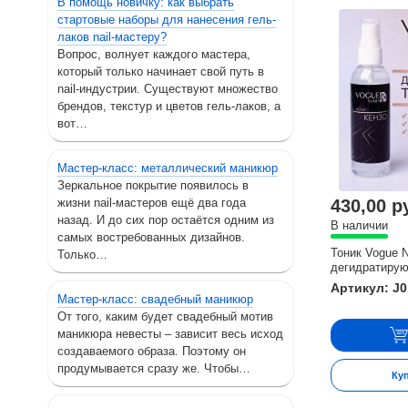
В помощь новичку: как выбрать
стартовые наборы для нанесения гель-
лаков nail-мастеру?
Вопрос, волнует каждого мастера,
который только начинает свой путь в
nail-индустрии. Существуют множество
брендов, текстур и цветов гель-лаков, а
вот…
Мастер-класс: металлический маникюр
Зеркальное покрытие появилось в
430,00 р
жизни nail-мастеров ещё два года
назад. И до сих пор остаётся одним из
В наличии
самых востребованных дизайнов.
Тоник Vogue N
Только…
дегидратирую
Артикул: J0
Мастер-класс: свадебный маникюр
От того, каким будет свадебный мотив
маникюра невесты – зависит весь исход
создаваемого образа. Поэтому он
продумывается сразу же. Чтобы…
Ку