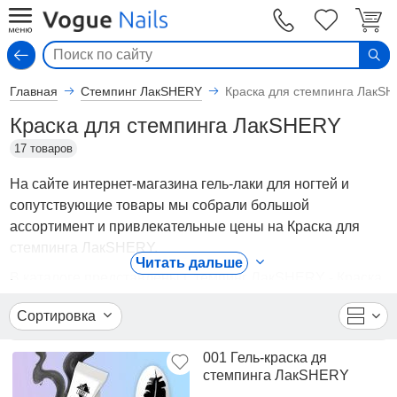
Вход
Главная
Стемпинг ЛакSHERY
Краска для стемпинга ЛакS
Краска для стемпинга ЛакSHERY
17 товаров
На сайте интернет-магазина гель-лаки для ногтей и
сопутствующие товары мы собрали большой
ассортимент и привлекательные цены на Краска для
стемпинга ЛакSHERY.
Читать дальше
В каталоге представлены Стемпинг ЛакSHERY - Краска
для стемпинга ЛакSHERY от ведущих мировых
Сортировка
производителей. Вы можете ознакомиться с
фотографиями, описанием товаров, отзывами
001 Гель-краска дя
покупателей, техническими характеристиками, а также
стемпинга ЛакSHERY
сравнить понравившиеся модели и выбрать лучшую