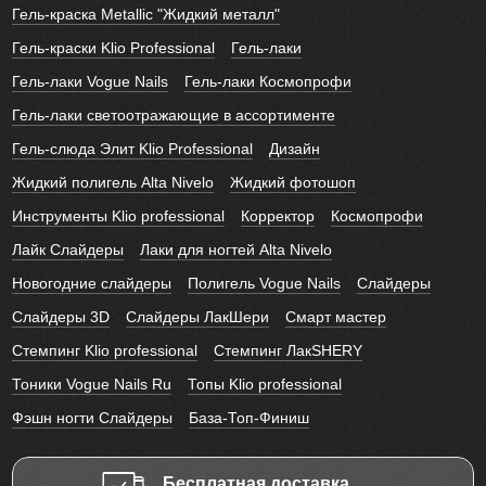
Гель-краска Metallic "Жидкий металл"
Гель-краски Klio Professional
Гель-лаки
Гель-лаки Vogue Nails
Гель-лаки Космопрофи
Гель-лаки светоотражающие в ассортименте
Гель-слюда Элит Klio Professional
Дизайн
Жидкий полигель Alta Nivelo
Жидкий фотошоп
Инструменты Klio professional
Корректор
Космопрофи
Лайк Слайдеры
Лаки для ногтей Alta Nivelo
Новогодние слайдеры
Полигель Vogue Nails
Слайдеры
Слайдеры 3D
Слайдеры ЛакШери
Смарт мастер
Стемпинг Klio professional
Стемпинг ЛакSHERY
Тоники Vogue Nails Ru
Топы Klio professional
Фэшн ногти Слайдеры
База-Топ-Финиш
Бесплатная доставка