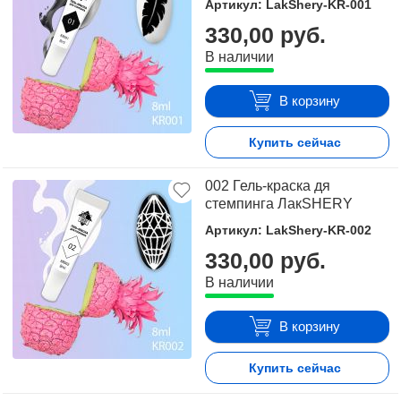
Артикул: LakShery-KR-001
стоимость.
330,00 руб.
Для того чтобы купить Краска для стемпинга ЛакSHERY,
В наличии
достаточно оформить заявку на сайте или связаться с
консультантом в режиме on-line.
В корзину
Купить сейчас
002 Гель-краска дя
стемпинга ЛакSHERY
Артикул: LakShery-KR-002
330,00 руб.
В наличии
В корзину
Купить сейчас