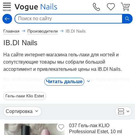
Вход
Главная
Производители
IB.DI Nails
IB.DI Nails
На сайте интернет-магазина гель-лаки для ногтей и
сопутствующие товары мы собрали большой
ассортимент и привлекательные цены на IB.DI Nails.
На этой странице представлены товары производителя
Читать дальше
IB.DI Nails. Вы можете ознакомиться с фотографиями,
описанием товаров, отзывами покупателей,
Гель-лаки Klio Estet
техническими характеристиками, а также сравнить
понравившиеся модели и выбрать лучшую стоимость.
Сортировка
Для того чтобы купить товары производителя IB.DI Nails,
037 Гель-лак KLIO
достаточно оформить заявку на сайте или связаться с
Professional Estet, 10 ml
консультантом в режиме on-line.