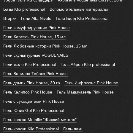
Vogue Nails Ru Слайдеры
Акригель Voguenails Classic, 20 ml
Базы Klio professional
Вспомогательные материалы
Втирки
Гели Alta Nivelo
Гели Билд Klio Professional
Гели камуфлирующие Pink House
Гели Картель Pink House, 15 мл
Гели Любовные истории Pink House, 15 мл
Гели скульптурные VOGUENAILS
Гели-желе Klio Professional
Гель Айрон Klio professional
Гель Ванилла Тобако Pink House
Гель домик Pink House, 30 гр
Гель Инфлюэнс Pink House
Гель Калипсо Pink House
Гель Мадмуазель Pink House
Гель с сухоцветами Pink House
Гель Юник Gel Klio Professional
Гель-краска Metallic "Жидкий металл"
Гель-краски Klio Professional
Гель-лаки