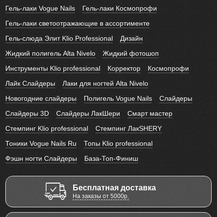
Гель-лаки Vogue Nails
Гель-лаки Космопрофи
Гель-лаки светоотражающие в ассортименте
Гель-слюда Элит Klio Professional
Дизайн
Жидкий полигель Alta Nivelo
Жидкий фотошоп
Инструменты Klio professional
Корректор
Космопрофи
Лайк Слайдеры
Лаки для ногтей Alta Nivelo
Новогодние слайдеры
Полигель Vogue Nails
Слайдеры
Слайдеры 3D
Слайдеры ЛакШери
Смарт мастер
Стемпинг Klio professional
Стемпинг ЛакSHERY
Тоники Vogue Nails Ru
Топы Klio professional
Фэшн ногти Слайдеры
База-Топ-Финиш
Бесплатная доставка
На заказы от 5000р.