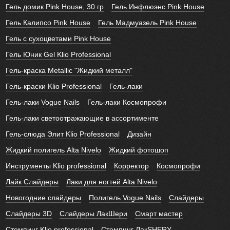
Гель домик Pink House, 30 гр
Гель Инфлюэнс Pink House
Гель Калипсо Pink House
Гель Мадмуазель Pink House
Гель с сухоцветами Pink House
Гель Юник Gel Klio Professional
Гель-краска Metallic "Жидкий металл"
Гель-краски Klio Professional
Гель-лаки
Гель-лаки Vogue Nails
Гель-лаки Космопрофи
Гель-лаки светоотражающие в ассортименте
Гель-слюда Элит Klio Professional
Дизайн
Жидкий полигель Alta Nivelo
Жидкий фотошоп
Инструменты Klio professional
Корректор
Космопрофи
Лайк Слайдеры
Лаки для ногтей Alta Nivelo
Новогодние слайдеры
Полигель Vogue Nails
Слайдеры
Слайдеры 3D
Слайдеры ЛакШери
Смарт мастер
Стемпинг Klio professional
Стемпинг ЛакSHERY