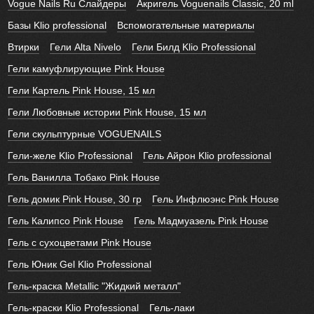
Vogue Nails Ru Слайдеры
Акригель Voguenails Classic, 20 ml
Базы Klio professional
Вспомогательные материалы
Втирки
Гели Alta Nivelo
Гели Билд Klio Professional
Гели камуфлирующие Pink House
Гели Картель Pink House, 15 мл
Гели Любовные истории Pink House, 15 мл
Гели скульптурные VOGUENAILS
Гели-желе Klio Professional
Гель Айрон Klio professional
Гель Ванилла Тобако Pink House
Гель домик Pink House, 30 гр
Гель Инфлюэнс Pink House
Гель Калипсо Pink House
Гель Мадмуазель Pink House
Гель с сухоцветами Pink House
Гель Юник Gel Klio Professional
Гель-краска Metallic "Жидкий металл"
Гель-краски Klio Professional
Гель-лаки