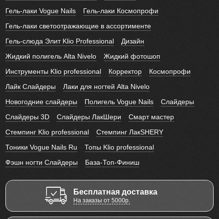
Гель-лаки Vogue Nails
Гель-лаки Космопрофи
Гель-лаки светоотражающие в ассортименте
Гель-слюда Элит Klio Professional
Дизайн
Жидкий полигель Alta Nivelo
Жидкий фотошоп
Инструменты Klio professional
Корректор
Космопрофи
Лайк Слайдеры
Лаки для ногтей Alta Nivelo
Новогодние слайдеры
Полигель Vogue Nails
Слайдеры
Слайдеры 3D
Слайдеры ЛакШери
Смарт мастер
Стемпинг Klio professional
Стемпинг ЛакSHERY
Тоники Vogue Nails Ru
Топы Klio professional
Фэшн ногти Слайдеры
База-Топ-Финиш
Бесплатная доставка
На заказы от 5000р.