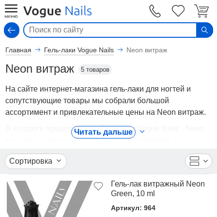
Вход
Главная
Гель-лаки Vogue Nails
Neon витраж
Neon витраж
5 товаров
На сайте интернет-магазина гель-лаки для ногтей и
сопутствующие товары мы собрали большой
ассортимент и привлекательные цены на Neon витраж.
В каталоге представлены Гель-лаки Vogue Nails - Neon
Читать дальше
витраж от ведущих мировых производителей. Вы
можете ознакомиться с фотографиями, описанием
Сортировка
товаров, отзывами покупателей, техническими
характеристиками, а также сравнить понравившиеся
Гель-лак витражный Neon
модели и выбрать лучшую стоимость.
Green, 10 ml
Для того чтобы купить Neon витраж, достаточно
Артикул: 964
оформить заявку на сайте или связаться с