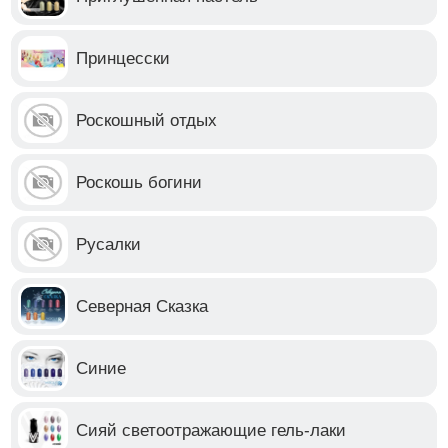
Принцесски
Роскошный отдых
Роскошь богини
Русалки
Северная Сказка
Синие
Сияй светоотражающие гель-лаки