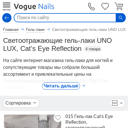
Вход
Главная
Гель-лаки
Светоотражающие гель-лаки UNO LUX, Ca
Светоотражающие гель-лаки UNO
LUX, Cat's Eye Reflection
4 товара
На сайте интернет-магазина гель-лаки для ногтей и
сопутствующие товары мы собрали большой
ассортимент и привлекательные цены на
Светоотражающие гель-лаки UNO LUX, Cat's Eye
Читать дальше
Reflection.
В каталоге представлены Гель-лаки - Светоотражающие
Сортировка
гель-лаки UNO LUX, Cat's Eye Reflection от ведущих
мировых производителей. Вы можете ознакомиться с
015 Гель-лак Cat's Eye
фотографиями, описанием товаров, отзывами
Reflection,
покупателей, техническими характеристиками, а также
светоотражающий