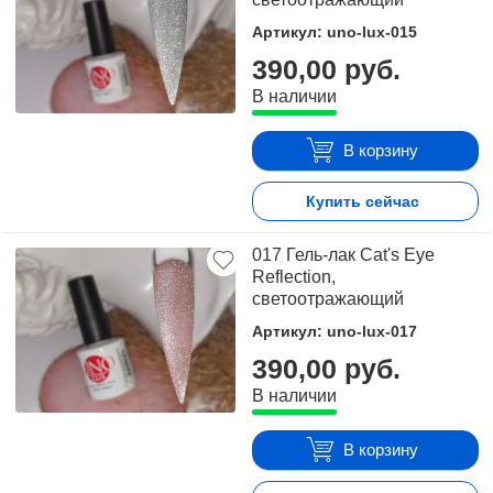
сравнить понравившиеся модели и выбрать лучшую
Артикул: uno-lux-015
стоимость.
390,00 руб.
Для того чтобы купить Светоотражающие гель-лаки UNO
В наличии
LUX, Cat's Eye Reflection, достаточно оформить заявку
на сайте или связаться с консультантом в режиме on-
В корзину
line.
Купить сейчас
017 Гель-лак Cat's Eye
Reflection,
светоотражающий
Артикул: uno-lux-017
390,00 руб.
В наличии
В корзину