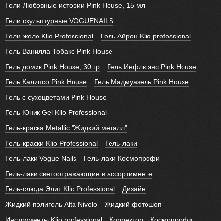
Гели Любовные истории Pink House, 15 мл
Гели скульптурные VOGUENAILS
Гели-желе Klio Professional
Гель Айрон Klio professional
Гель Ванилла Тобако Pink House
Гель домик Pink House, 30 гр
Гель Инфлюэнс Pink House
Гель Калипсо Pink House
Гель Мадмуазель Pink House
Гель с сухоцветами Pink House
Гель Юник Gel Klio Professional
Гель-краска Metallic "Жидкий металл"
Гель-краски Klio Professional
Гель-лаки
Гель-лаки Vogue Nails
Гель-лаки Космопрофи
Гель-лаки светоотражающие в ассортименте
Гель-слюда Элит Klio Professional
Дизайн
Жидкий полигель Alta Nivelo
Жидкий фотошоп
Инструменты Klio professional
Корректор
Космопрофи