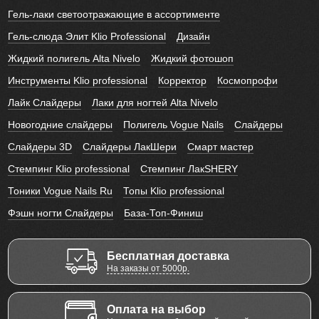
Гель-лаки светоотражающие в ассортименте
Гель-слюда Элит Klio Professional
Дизайн
Жидкий полигель Alta Nivelo
Жидкий фотошоп
Инструменты Klio professional
Корректор
Космопрофи
Лайк Слайдеры
Лаки для ногтей Alta Nivelo
Новогодние слайдеры
Полигель Vogue Nails
Слайдеры
Слайдеры 3D
Слайдеры ЛакШери
Смарт мастер
Стемпинг Klio professional
Стемпинг ЛакSHERY
Тоники Vogue Nails Ru
Топы Klio professional
Фэшн ногти Слайдеры
База-Топ-Финиш
Бесплатная доставка
На заказы от 5000р.
Оплата на выбор