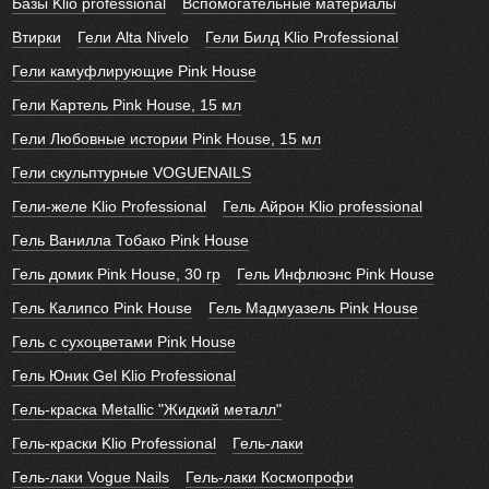
Базы Klio professional
Вспомогательные материалы
Втирки
Гели Alta Nivelo
Гели Билд Klio Professional
Гели камуфлирующие Pink House
Гели Картель Pink House, 15 мл
Гели Любовные истории Pink House, 15 мл
Гели скульптурные VOGUENAILS
Гели-желе Klio Professional
Гель Айрон Klio professional
Гель Ванилла Тобако Pink House
Гель домик Pink House, 30 гр
Гель Инфлюэнс Pink House
Гель Калипсо Pink House
Гель Мадмуазель Pink House
Гель с сухоцветами Pink House
Гель Юник Gel Klio Professional
Гель-краска Metallic "Жидкий металл"
Гель-краски Klio Professional
Гель-лаки
Гель-лаки Vogue Nails
Гель-лаки Космопрофи