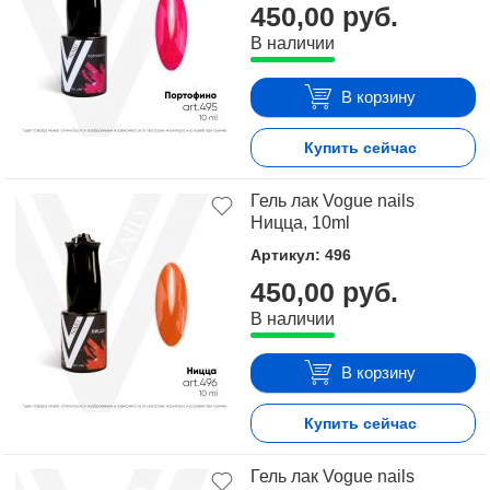
450,00 руб.
Для того чтобы купить Роскошный отдых, достаточно
В наличии
оформить заявку на сайте или связаться с
консультантом в режиме on-line.
В корзину
Купить сейчас
Гель лак Vogue nails
Ницца, 10ml
Артикул: 496
450,00 руб.
В наличии
В корзину
Купить сейчас
Гель лак Vogue nails