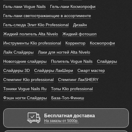
Гель-лаки Vogue Nails
Гель-лаки Космопрофи
Гель-лаки светоотражающие в ассортименте
Гель-слюда Элит Klio Professional
Дизайн
Жидкий полигель Alta Nivelo
Жидкий фотошоп
Инструменты Klio professional
Корректор
Космопрофи
Лайк Слайдеры
Лаки для ногтей Alta Nivelo
Новогодние слайдеры
Полигель Vogue Nails
Слайдеры
Слайдеры 3D
Слайдеры ЛакШери
Смарт мастер
Стемпинг Klio professional
Стемпинг ЛакSHERY
Тоники Vogue Nails Ru
Топы Klio professional
Фэшн ногти Слайдеры
База-Топ-Финиш
Бесплатная доставка
На заказы от 5000р.