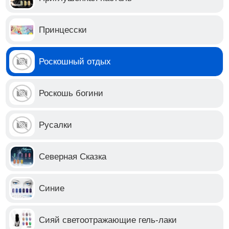
Принцесски
Роскошный отдых
Роскошь богини
Русалки
Северная Сказка
Синие
Сияй светоотражающие гель-лаки