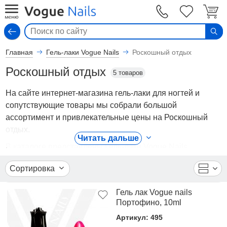
Вход
Главная
Гель-лаки Vogue Nails
Роскошный отдых
Роскошный отдых
5 товаров
На сайте интернет-магазина гель-лаки для ногтей и
сопутствующие товары мы собрали большой
ассортимент и привлекательные цены на Роскошный
отдых.
Читать дальше
В каталоге представлены Гель-лаки Vogue Nails
- Роскошный отдых от ведущих мировых
Сортировка
производителей. Вы можете ознакомиться с
фотографиями, описанием товаров, отзывами
Гель лак Vogue nails
покупателей, техническими характеристиками, а также
Портофино, 10ml
сравнить понравившиеся модели и выбрать лучшую
Артикул: 495
стоимость.