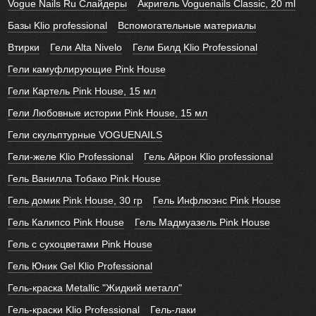
Vogue Nails Ru Слайдеры
Акригель Voguenails Classic, 20 ml
Базы Klio professional
Вспомогательные материалы
Втирки
Гели Alta Nivelo
Гели Билд Klio Professional
Гели камуфлирующие Pink House
Гели Картель Pink House, 15 мл
Гели Любовные истории Pink House, 15 мл
Гели скульптурные VOGUENAILS
Гели-желе Klio Professional
Гель Айрон Klio professional
Гель Ванилла Тобако Pink House
Гель домик Pink House, 30 гр
Гель Инфлюэнс Pink House
Гель Калипсо Pink House
Гель Мадмуазель Pink House
Гель с сухоцветами Pink House
Гель Юник Gel Klio Professional
Гель-краска Metallic "Жидкий металл"
Гель-краски Klio Professional
Гель-лаки