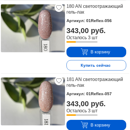
180 AN светоотражающий
Для того чтобы купить Гель-лаки светоотражающие в
гель-лак
ассортименте, достаточно оформить заявку на сайте
или связаться с консультантом в режиме on-line.
Артикул: 01Reflex-056
343,00 руб.
Осталось 3 шт
В корзину
Купить сейчас
181 AN светоотражающий
гель-лак
Артикул: 01Reflex-057
343,00 руб.
Осталось 3 шт
В корзину