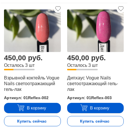
.
450,00 руб.
422,00 руб.
Осталось 3 шт
Осталось 3 шт
ils
Светомузыка Vogue Nails
014 Reflex Pink H
 гель-
светоотражающий гель-
светоотражающий 
лак
лак
-003
Артикул: 01Reflex-005
Артикул: 01Reflex-
ину
В корзину
В корзи
час
Купить сейчас
Купить сейч