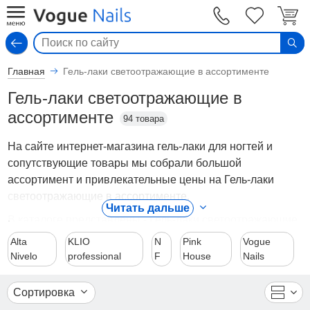
Вход
Главная
Гель-лаки светоотражающие в ассортименте
Гель-лаки светоотражающие в
ассортименте
94 товара
На сайте интернет-магазина гель-лаки для ногтей и
сопутствующие товары мы собрали большой
ассортимент и привлекательные цены на Гель-лаки
светоотражающие в ассортименте.
Читать дальше
В каталоге представлены - Гель-лаки светоотражающие
в ассортименте от ведущих мировых производителей.
Alta
KLIO
N
Pink
Vogue
Вы можете ознакомиться с фотографиями, описанием
Nivelo
professional
F
House
Nails
товаров, отзывами покупателей, техническими
характеристиками, а также сравнить понравившиеся
Сортировка
модели и выбрать лучшую стоимость.