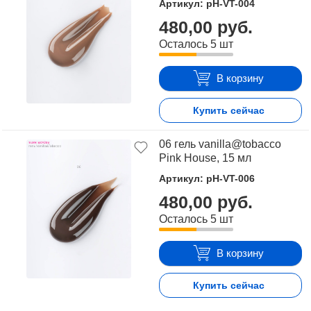
Артикул: pH-VT-004
Для того чтобы купить Гель Ванилла Тобако Pink House,
480,00 руб.
достаточно оформить заявку на сайте или связаться с
Осталось 5 шт
консультантом в режиме on-line.
В корзину
Купить сейчас
06 гель vanilla@tobacco
Pink House, 15 мл
Артикул: pH-VT-006
480,00 руб.
Осталось 5 шт
В корзину
Купить сейчас