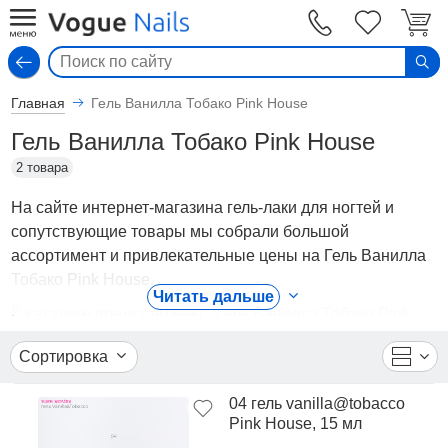
Вход
Главная
Гель Ванилла Тобако Pink House
Гель Ванилла Тобако Pink House
2 товара
На сайте интернет-магазина гель-лаки для ногтей и
сопутствующие товары мы собрали большой
ассортимент и привлекательные цены на Гель Ванилла
Тобако Pink House.
Читать дальше
В каталоге представлены - Гель Ванилла Тобако Pink
House от ведущих мировых производителей. Вы можете
Сортировка
ознакомиться с фотографиями, описанием товаров,
отзывами покупателей, техническими характеристиками,
04 гель vanilla@tobacco
а также сравнить понравившиеся модели и выбрать
Pink House, 15 мл
лучшую стоимость.