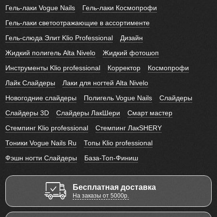
Гель-лаки Vogue Nails
Гель-лаки Космопрофи
Гель-лаки светоотражающие в ассортименте
Гель-слюда Элит Klio Professional
Дизайн
Жидкий полигель Alta Nivelo
Жидкий фотошоп
Инструменты Klio professional
Корректор
Космопрофи
Лайк Слайдеры
Лаки для ногтей Alta Nivelo
Новогодние слайдеры
Полигель Vogue Nails
Слайдеры
Слайдеры 3D
Слайдеры ЛакШери
Смарт мастер
Стемпинг Klio professional
Стемпинг ЛакSHERY
Тоники Vogue Nails Ru
Топы Klio professional
Фэшн ногти Слайдеры
База-Топ-Финиш
Бесплатная доставка
На заказы от 5000р.