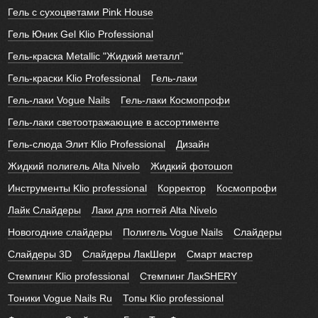
Гель с сухоцветами Pink House
Гель Юник Gel Klio Professional
Гель-краска Metallic "Жидкий металл"
Гель-краски Klio Professional
Гель-лаки
Гель-лаки Vogue Nails
Гель-лаки Космопрофи
Гель-лаки светоотражающие в ассортименте
Гель-слюда Элит Klio Professional
Дизайн
Жидкий полигель Alta Nivelo
Жидкий фотошоп
Инструменты Klio professional
Корректор
Космопрофи
Лайк Слайдеры
Лаки для ногтей Alta Nivelo
Новогодние слайдеры
Полигель Vogue Nails
Слайдеры
Слайдеры 3D
Слайдеры ЛакШери
Смарт мастер
Стемпинг Klio professional
Стемпинг ЛакSHERY
Тоники Vogue Nails Ru
Топы Klio professional