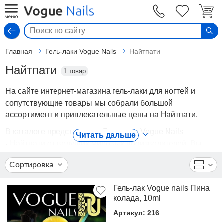
Вход
Главная
Гель-лаки Vogue Nails
Найтпати
Найтпати
1 товар
На сайте интернет-магазина гель-лаки для ногтей и
сопутствующие товары мы собрали большой
ассортимент и привлекательные цены на Найтпати.
В каталоге представлены Гель-лаки Vogue Nails
Читать дальше
- Найтпати от ведущих мировых производителей. Вы
можете ознакомиться с фотографиями, описанием
Сортировка
товаров, отзывами покупателей, техническими
характеристиками, а также сравнить понравившиеся
Гель-лак Vogue nails Пина
модели и выбрать лучшую стоимость.
колада, 10ml
Для того чтобы купить Найтпати, достаточно оформить
Артикул: 216
заявку на сайте или связаться с консультантом в