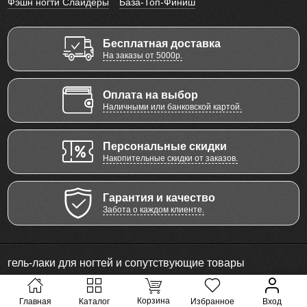
Фэшн ногти Слайдеры
База-Топ-Финиш
Бесплатная доставка
На заказы от 5000р.
Оплата на выбор
Наличными или банковской картой.
Персональные скидки
Накопительные скидки от заказов.
Гарантия и качество
Забота о каждом клиенте.
гель-лаки для ногтей и сопутствующие товары
© 2011 - 2026 Все права защищены
Корзина
Главная
Каталог
Избранное
Вход