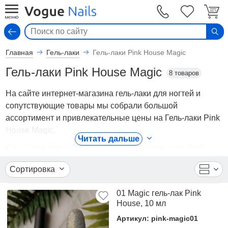
Вход
Главная
Гель-лаки
Гель-лаки Pink House Magic
Гель-лаки Pink House Magic
8 товаров
На сайте интернет-магазина гель-лаки для ногтей и
сопутствующие товары мы собрали большой
ассортимент и привлекательные цены на Гель-лаки Pink
House Magic.
Читать дальше
В каталоге представлены Гель-лаки - Гель-лаки Pink
House Magic от ведущих мировых производителей. Вы
Сортировка
можете ознакомиться с фотографиями, описанием
товаров, отзывами покупателей, техническими
01 Magic гель-лак Pink
характеристиками, а также сравнить понравившиеся
House, 10 мл
модели и выбрать лучшую стоимость.
Артикул: pink-magic01
Для того чтобы купить Гель-лаки Pink House Magic,