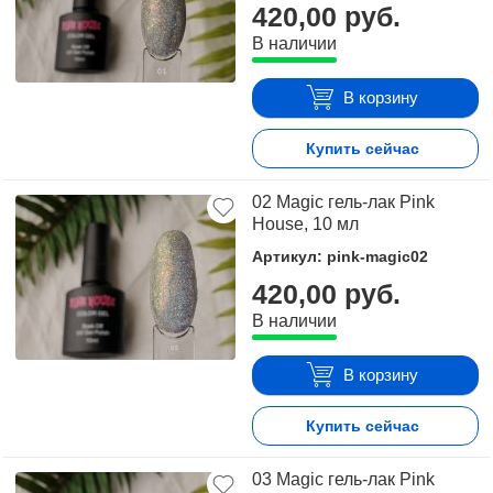
420,00 руб.
достаточно оформить заявку на сайте или связаться с
В наличии
консультантом в режиме on-line.
В корзину
Купить сейчас
02 Magic гель-лак Pink
House, 10 мл
Артикул: pink-magic02
420,00 руб.
В наличии
В корзину
Купить сейчас
03 Magic гель-лак Pink