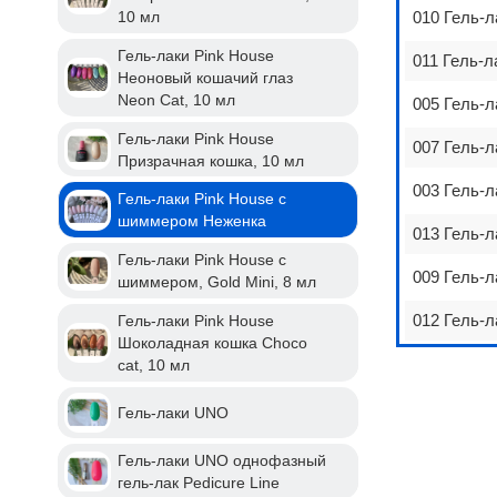
010 Гель-л
10 мл
Гель-лаки Pink House
011 Гель-л
Неоновый кошачий глаз
Neon Cat, 10 мл
005 Гель-л
Гель-лаки Pink House
007 Гель-л
Призрачная кошка, 10 мл
003 Гель-л
Гель-лаки Pink House с
шиммером Неженка
013 Гель-л
Гель-лаки Pink House с
009 Гель-л
шиммером, Gold Mini, 8 мл
012 Гель-л
Гель-лаки Pink House
Шоколадная кошка Choco
cat, 10 мл
Гель-лаки UNO
Гель-лаки UNO однофазный
гель-лак Pedicure Line