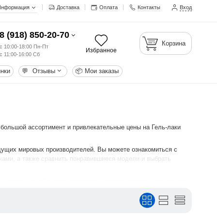
Информация
Доставка
Оплата
Контакты
Вход
8 (918) 850-20-70
Корзина
с 10:00-18:00 Пн-Пт
Избранное
с 11:00-16:00 Сб
нки
💬
Отзывы
📦
Мои заказы
 большой ассортимент и привлекательные цены на Гель-лаки
едущих мировых производителей. Вы можете ознакомиться с
ками, а также сравнить понравившиеся модели и выбрать
 заявку на сайте или связаться с консультантом в режиме on-