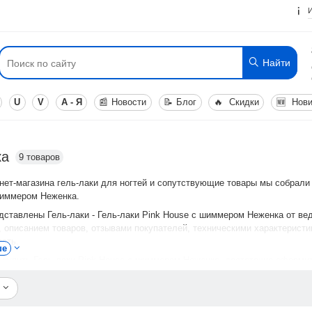
Найти
U
V
А - Я
📰
Новости
📝
Блог
🔥
Скидки
🆕
Нови
ка
9 товаров
нет-магазина гель-лаки для ногтей и сопутствующие товары мы собрали
шиммером Неженка.
едставлены Гель-лаки - Гель-лаки Pink House с шиммером Неженка от в
 описанием товаров, отзывами покупателей, техническими характеристи
сть.
ше
 купить Гель-лаки Pink House с шиммером Неженка, достаточно оформить