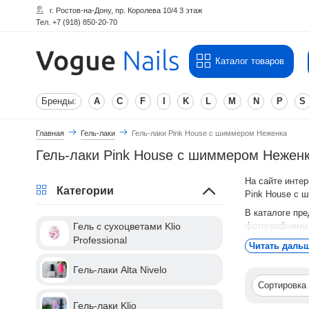
г. Ростов-на-Дону, пр. Королева 10/4 3 этаж
Тел. +7 (918) 850-20-70
Каталог товаров
Бренды:
A
C
F
I
K
L
M
N
P
S
Главная
Гель-лаки
Гель-лаки Pink House с шиммером Неженка
Гель-лаки Pink House с шиммером Нежен
На сайте интер
Категории
Pink House с 
В каталоге пр
фотографиями,
Гель с сухоцветами Klio
лучшую стоимо
Professional
Читать даль
Для того чтобы
Гель-лаки Alta Nivelo
line.
Сортировка
Гель-лаки Klio