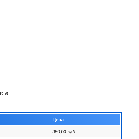
ий:
9
)
Цена
350,00 руб.