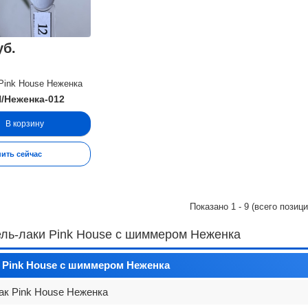
уб.
 Pink House Неженка
H/Неженка-012
В корзину
пить сейчас
Показано
1
-
9
(всего позиц
ель-лаки Pink House с шиммером Неженка
 Pink House с шиммером Неженка
ак Pink House Неженка