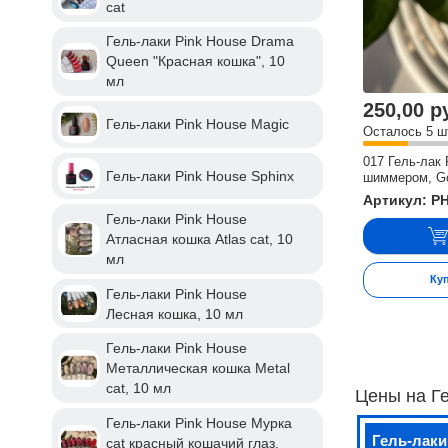
cat
Гель-лаки Pink House Drama
Queen "Красная кошка", 10
мл
250,00 р
Гель-лаки Pink House Magic
Осталось 5 ш
017 Гель-лак 
Гель-лаки Pink House Sphinx
шиммером, Go
Артикул: P
Гель-лаки Pink House
Атласная кошка Atlas cat, 10
мл
Ку
Гель-лаки Pink House
Лесная кошка, 10 мл
Гель-лаки Pink House
Металлическая кошка Metal
cat, 10 мл
Цены на Ге
Гель-лаки Pink House Мурка
Гель-лаки
cat красный кошачий глаз,