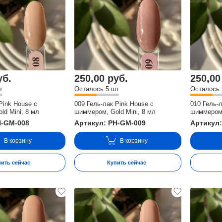
уб.
250,00 руб.
250,00
т
Осталось 5 шт
Осталось 
Pink House с
009 Гель-лак Pink House с
010 Гель-
ld Mini, 8 мл
шиммером, Gold Mini, 8 мл
шиммером,
H-GM-008
Артикул: PH-GM-009
Артикул
В корзину
В корзину
пить сейчас
Купить сейчас