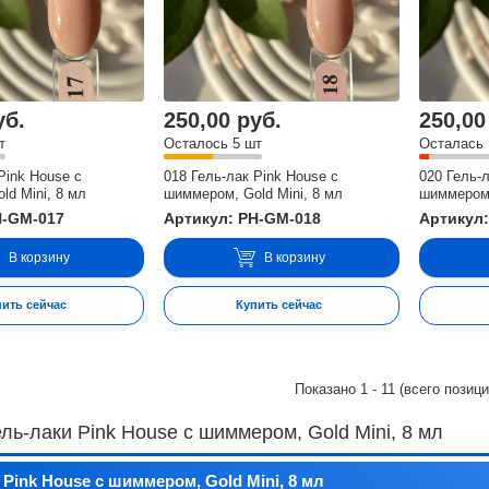
уб.
250,00 руб.
250,00
т
Осталось 5 шт
Осталась 
Pink House с
018 Гель-лак Pink House с
020 Гель-
ld Mini, 8 мл
шиммером, Gold Mini, 8 мл
шиммером,
H-GM-017
Артикул: PH-GM-018
Артикул:
В корзину
В корзину
пить сейчас
Купить сейчас
Показано
1
-
11
(всего позиц
ль-лаки Pink House с шиммером, Gold Mini, 8 мл
 Pink House с шиммером, Gold Mini, 8 мл