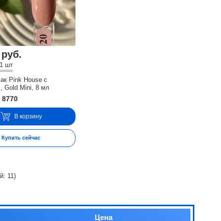
 руб.
1 шт
лак Pink House с
 Gold Mini, 8 мл
 8770
В корзину
Купить сейчас
ий:
11
)
Цена