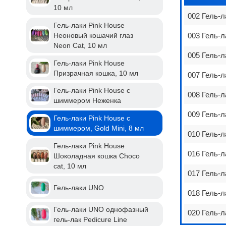
10 мл
002 Гель-л
Гель-лаки Pink House
Неоновый кошачий глаз
003 Гель-л
Neon Cat, 10 мл
005 Гель-л
Гель-лаки Pink House
Призрачная кошка, 10 мл
007 Гель-л
Гель-лаки Pink House с
008 Гель-л
шиммером Неженка
009 Гель-л
Гель-лаки Pink House с
шиммером, Gold Mini, 8 мл
010 Гель-л
Гель-лаки Pink House
016 Гель-л
Шоколадная кошка Choco
cat, 10 мл
017 Гель-л
Гель-лаки UNO
018 Гель-л
Гель-лаки UNO однофазный
020 Гель-л
гель-лак Pedicure Line