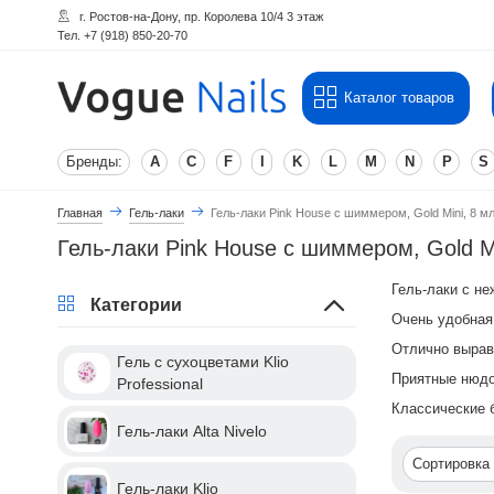
г. Ростов-на-Дону, пр. Королева 10/4 3 этаж
Тел. +7 (918) 850-20-70
Каталог товаров
Бренды:
A
C
F
I
K
L
M
N
P
S
Главная
Гель-лаки
Гель-лаки Pink House с шиммером, Gold Mini, 8 м
Гель-лаки Pink House с шиммером, Gold Mi
Гель-лаки с н
Категории
Очень удобная 
Отлично вырав
Гель с сухоцветами Klio
Приятные нюдо
Professional
Классические 
Гель-лаки Alta Nivelo
Сортировка
Гель-лаки Klio