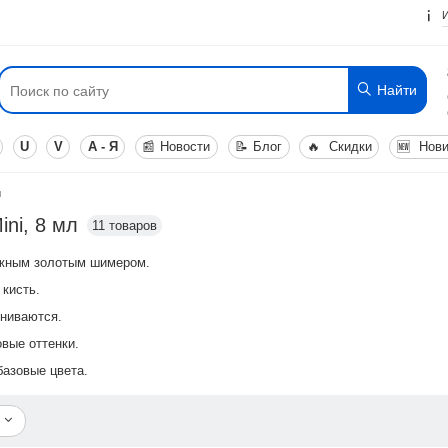
Найти
U
V
А - Я
📰
Новости
📝
Блог
🔥
Скидки
🆕
Нови
л
ni, 8 мл
11 товаров
ежным золотым шимером.
кисть.
ниваются.
вые оттенки.
базовые цвета.