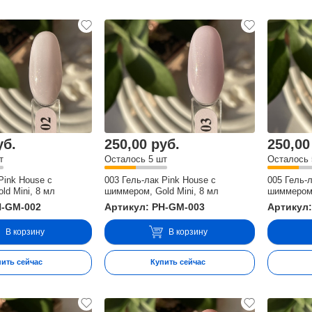
уб.
250,00 руб.
250,00
т
Осталось 5 шт
Осталось 
Pink House с
003 Гель-лак Pink House с
005 Гель-
ld Mini, 8 мл
шиммером, Gold Mini, 8 мл
шиммером,
H-GM-002
Артикул: PH-GM-003
Артикул
В корзину
В корзину
пить сейчас
Купить сейчас