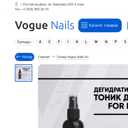
г. Ростов-на-Дону, пр. Королева 10/4 3 этаж
Тел. +7 (918) 850-20-70
Каталог товаров
Бренды:
A
C
F
I
K
L
M
N
P
S
Назад
Главная
Тоники Vogue Nails Ru