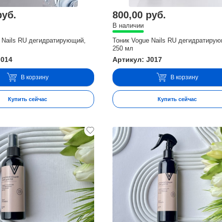
руб.
800,00 руб.
В наличии
 Nails RU дегидратирующий,
Тоник Vogue Nails RU дегидратиру
250 мл
J014
Артикул: J017
В корзину
В корзину
Купить сейчас
Купить сейчас