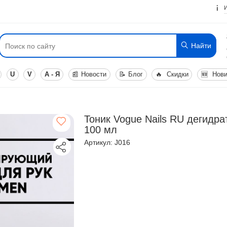
Найти
U
V
А - Я
📰
Новости
📝
Блог
🔥
Скидки
🆕
Нови
Тоник Vogue Nails RU дегидр
100 мл
Артикул: J016