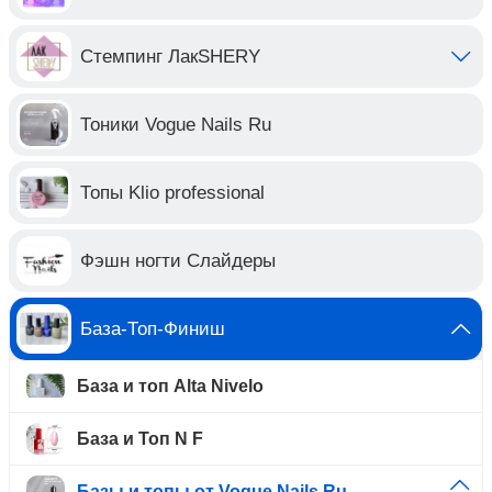
Стемпинг ЛакSHERY
Тоники Vogue Nails Ru
Топы Klio professional
Фэшн ногти Слайдеры
База-Топ-Финиш
База и топ Alta Nivelo
База и Топ N F
Базы и топы от Vogue Nails Ru