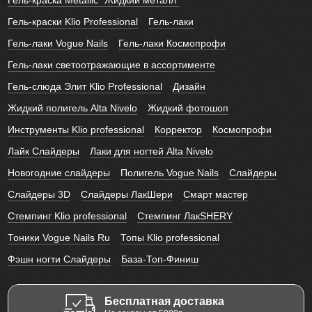
Гель-краски Klio Professional
Гель-лаки
Гель-лаки Vogue Nails
Гель-лаки Космопрофи
Гель-лаки светоотражающие в ассортименте
Гель-слюда Элит Klio Professional
Дизайн
Жидкий полигель Alta Nivelo
Жидкий фотошоп
Инструменты Klio professional
Корректор
Космопрофи
Лайк Слайдеры
Лаки для ногтей Alta Nivelo
Новогодние слайдеры
Полигель Vogue Nails
Слайдеры
Слайдеры 3D
Слайдеры ЛакШери
Смарт мастер
Стемпинг Klio professional
Стемпинг ЛакSHERY
Тоники Vogue Nails Ru
Топы Klio professional
Фэшн ногти Слайдеры
База-Топ-Финиш
Бесплатная доставка