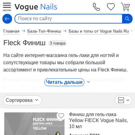
Вход
Главная
База-Топ-Финиш
Базы и топы от Vogue Nails Ru
Fleck Финиш
3 товара
На сайте интернет-магазина гель-лаки для ногтей и
сопутствующие товары мы собрали большой
ассортимент и привлекательные цены на Fleck Финиш.
В каталоге представлены Финишные покрытия Vogue
Читать дальше
Nails - Fleck Финиш от ведущих мировых
производителей. Вы можете ознакомиться с
Сортировка
фотографиями, описанием товаров, отзывами
покупателей, техническими характеристиками, а также
Финиш для гель-лака
сравнить понравившиеся модели и выбрать лучшую
Yellow FlECK Vogue Nails,
стоимость.
10 мл
Для того чтобы купить Fleck Финиш, достаточно