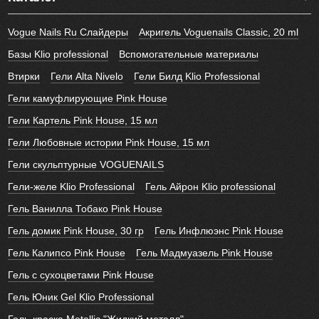
Vogue Nails Ru Слайдеры
Акригель Voguenails Classic, 20 ml
Базы Klio professional
Вспомогательные материалы
Втирки
Гели Alta Nivelo
Гели Билд Klio Professional
Гели камуфлирующие Pink House
Гели Картель Pink House, 15 мл
Гели Любовные истории Pink House, 15 мл
Гели скульптурные VOGUENAILS
Гели-желе Klio Professional
Гель Айрон Klio professional
Гель Ванилла Тобако Pink House
Гель домик Pink House, 30 гр
Гель Инфлюэнс Pink House
Гель Калипсо Pink House
Гель Мадмуазель Pink House
Гель с сухоцветами Pink House
Гель Юник Gel Klio Professional
Гель-краска Metallic "Жидкий металл"