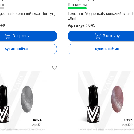
 шт
В наличии
gue nails кошачий глаз Нептун,
Гель лак Vogue nails кошачий глаз 
10ml
040
Артикул: 049
В корзину
В корзину
Купить сейчас
Купить сейчас