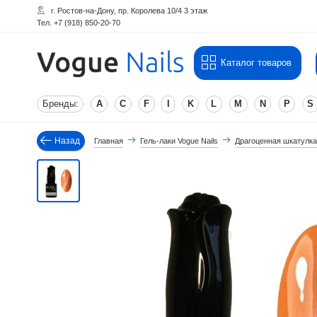
г. Ростов-на-Дону, пр. Королева 10/4 3 этаж
Тел. +7 (918) 850-20-70
Каталог товаров
Бренды:
A
C
F
I
K
L
M
N
P
S
Назад
Главная
Гель-лаки Vogue Nails
Драгоценная шкатулк