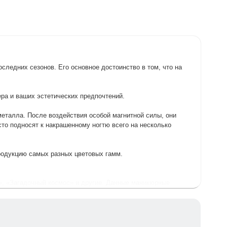
следних сезонов. Его основное достоинство в том, что на
ра и ваших эстетических предпочтений.
еталла. После воздействия особой магнитной силы, они
сто подносят к накрашенному ногтю всего на несколько
родукцию самых разных цветовых гамм.
е», «Загадочный космос» и другие. Данные маникюрные