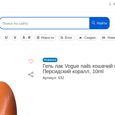
Найти
U
V
А - Я
📰
Новости
📝
Блог
🔥
Скидки
🆕
Нови
а
Новинка
Гель лак Vogue nails кошачий 
Персидский коралл, 10ml
Артикул: 032