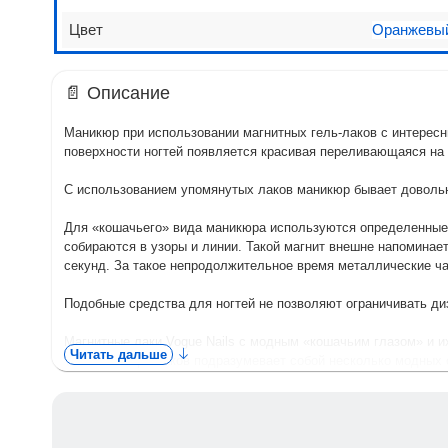
Цвет
Оранжевый
📄 Описание
Маникюр при использовании магнитных гель-лаков с интересн
поверхности ногтей появляется красивая переливающаяся на 
С использованием упомянутых лаков маникюр бывает довольн
Для «кошачьего» вида маникюра используются определенные 
собираются в узоры и линии. Такой магнит внешне напоминает
секунд. За такое непродолжительное время металлические час
Подобные средства для ногтей не позволяют ограничивать д
Магнитные лаки Vogue Nails с модным «кошачьим глазом» и 
Читать дальше
Такая палитра лаков подразумевает собой несколько модных 
средства отличаются:
• вариативностью оттенков цвета,
• хорошей носкостью,
• приемлемой стоимостью,