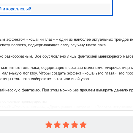
 и коралловый
ым эффектом «кошачий глаз» – один из наиболее актуальных трендов по
свету полоска, подчеркивающая саму глубину цвета лака.
о разнообразным. Все обусловлено лишь фантазией маникюрного матсе
магнитные гель-лаки, содержащие в составе маленькие микрочастицы м
 маленькую лопатку. Чтобы создать эффект «кошачьего глаза», его про
тицы гель-лака собираются в тот или иной узор.
изайнерскую фантазию. При этом можно без проблем выбирать данную п
их основные преимущества
серий: «Роскошь богини», «Драгоценная шкатулка», «Золотое искушени