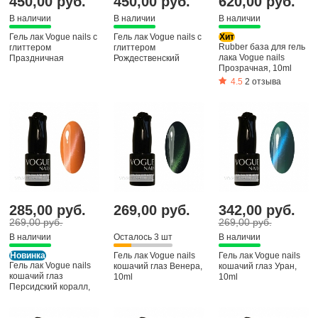
450,00 руб.
450,00 руб.
620,00 руб.
В наличии
В наличии
В наличии
Гель лак Vogue nails с
Гель лак Vogue nails с
Хит
Rubber база для гель
глиттером
глиттером
лака Vogue nails
Праздничная
Рождественский
Прозрачная, 10ml
гирлянда, 10ml
сюрприз, 10ml
4.5
2 отзыва
285,00 руб.
269,00 руб.
342,00 руб.
269,00 руб.
269,00 руб.
В наличии
Осталось 3 шт
В наличии
Новинка
Гель лак Vogue nails
Гель лак Vogue nails
Гель лак Vogue nails
кошачий глаз Венера,
кошачий глаз Уран,
кошачий глаз
10ml
10ml
Персидский коралл,
10ml