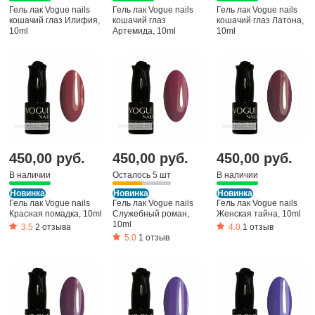
Гель лак Vogue nails
Гель лак Vogue nails
Гель лак Vogue nails
кошачий глаз Илифия,
кошачий глаз
кошачий глаз Латона,
10ml
Артемида, 10ml
10ml
450,00 руб.
450,00 руб.
450,00 руб.
В наличии
Осталось 5 шт
В наличии
Новинка
Новинка
Новинка
Гель лак Vogue nails
Гель лак Vogue nails
Гель лак Vogue nails
Красная помадка, 10ml
Служебный роман,
Женская тайна, 10ml
10ml
3.5
2 отзыва
4.0
1 отзыв
5.0
1 отзыв