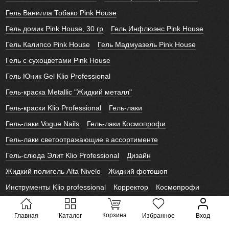
Гель Ванилла Тобако Pink House
Гель домик Pink House, 30 гр
Гель Инфлюэнс Pink House
Гель Калипсо Pink House
Гель Мадмуазель Pink House
Гель с сухоцветами Pink House
Гель Юник Gel Klio Professional
Гель-краска Metallic "Жидкий металл"
Гель-краски Klio Professional
Гель-лаки
Гель-лаки Vogue Nails
Гель-лаки Космопрофи
Гель-лаки светоотражающие в ассортименте
Гель-слюда Элит Klio Professional
Дизайн
Жидкий полигель Alta Nivelo
Жидкий фотошоп
Инструменты Klio professional
Корректор
Космопрофи
Лайк Слайдеры
Лаки для ногтей Alta Nivelo
Корзина
Главная
Каталог
Избранное
Вход
Новогодние слайдеры
Полигель Vogue Nails
Слайдеры