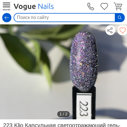
Вход
1
/
2
223 Klio Капсульная светоотражающий гель-