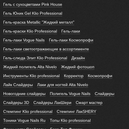
Гель с сухоцветами Pink House
Гель Юник Gel Klio Professional
Гель-краска Metallic "Жидкий металл"
Гель-краски Klio Professional
Гель-лаки
Гель-лаки Vogue Nails
Гель-лаки Космопрофи
Гель-лаки светоотражающие в ассортименте
Гель-слюда Элит Klio Professional
Дизайн
Жидкий полигель Alta Nivelo
Жидкий фотошоп
Инструменты Klio professional
Корректор
Космопрофи
Лайк Слайдеры
Лаки для ногтей Alta Nivelo
Новогодние слайдеры
Полигель Vogue Nails
Слайдеры
Слайдеры 3D
Слайдеры ЛакШери
Смарт мастер
Стемпинг Klio professional
Стемпинг ЛакSHERY
Тоники Vogue Nails Ru
Топы Klio professional