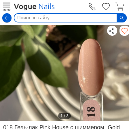
Вход
1
/
3
018 Гель-лак Pink House с шиммером, Gold