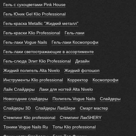
Гель с сухоцветами Pink House
Гель Юник Gel Klio Professional
Гель-краска Metallic "Жидкий металл"
Гель-краски Klio Professional
Гель-лаки
Гель-лаки Vogue Nails
Гель-лаки Космопрофи
Гель-лаки светоотражающие в ассортименте
Гель-слюда Элит Klio Professional
Дизайн
Жидкий полигель Alta Nivelo
Жидкий фотошоп
Инструменты Klio professional
Корректор
Космопрофи
Лайк Слайдеры
Лаки для ногтей Alta Nivelo
Новогодние слайдеры
Полигель Vogue Nails
Слайдеры
Слайдеры 3D
Слайдеры ЛакШери
Смарт мастер
Стемпинг Klio professional
Стемпинг ЛакSHERY
Тоники Vogue Nails Ru
Топы Klio professional