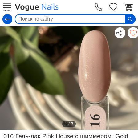
Вход
1
/
3
016 Гель-лак Pink House с шиммером, Gold