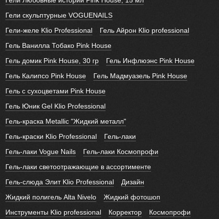
Гели Любовные истории Pink House, 15 мл
Гели скульптурные VOGUENAILS
Гели-желе Klio Professional
Гель Айрон Klio professional
Гель Ванилла Тобако Pink House
Гель домик Pink House, 30 гр
Гель Инфлюэнс Pink House
Гель Калипсо Pink House
Гель Мадмуазель Pink House
Гель с сухоцветами Pink House
Гель Юник Gel Klio Professional
Гель-краска Metallic "Жидкий металл"
Гель-краски Klio Professional
Гель-лаки
Гель-лаки Vogue Nails
Гель-лаки Космопрофи
Гель-лаки светоотражающие в ассортименте
Гель-слюда Элит Klio Professional
Дизайн
Жидкий полигель Alta Nivelo
Жидкий фотошоп
Инструменты Klio professional
Корректор
Космопрофи