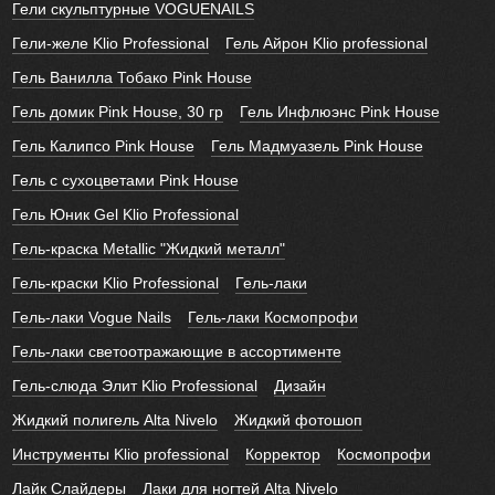
Гели скульптурные VOGUENAILS
Гели-желе Klio Professional
Гель Айрон Klio professional
Гель Ванилла Тобако Pink House
Гель домик Pink House, 30 гр
Гель Инфлюэнс Pink House
Гель Калипсо Pink House
Гель Мадмуазель Pink House
Гель с сухоцветами Pink House
Гель Юник Gel Klio Professional
Гель-краска Metallic "Жидкий металл"
Гель-краски Klio Professional
Гель-лаки
Гель-лаки Vogue Nails
Гель-лаки Космопрофи
Гель-лаки светоотражающие в ассортименте
Гель-слюда Элит Klio Professional
Дизайн
Жидкий полигель Alta Nivelo
Жидкий фотошоп
Инструменты Klio professional
Корректор
Космопрофи
Лайк Слайдеры
Лаки для ногтей Alta Nivelo