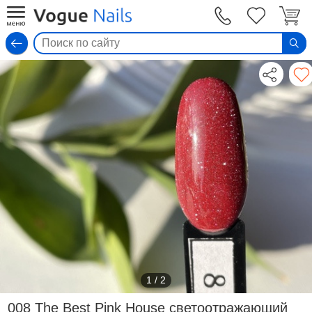
Вход
1
/
2
008 The Best Pink House светоотражающий