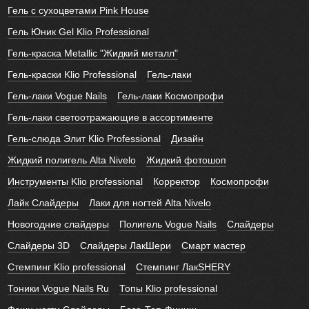
Гель с сухоцветами Pink House
Гель Юник Gel Klio Professional
Гель-краска Metallic "Жидкий металл"
Гель-краски Klio Professional
Гель-лаки
Гель-лаки Vogue Nails
Гель-лаки Космопрофи
Гель-лаки светоотражающие в ассортименте
Гель-слюда Элит Klio Professional
Дизайн
Жидкий полигель Alta Nivelo
Жидкий фотошоп
Инструменты Klio professional
Корректор
Космопрофи
Лайк Слайдеры
Лаки для ногтей Alta Nivelo
Новогодние слайдеры
Полигель Vogue Nails
Слайдеры
Слайдеры 3D
Слайдеры ЛакШери
Смарт мастер
Стемпинг Klio professional
Стемпинг ЛакSHERY
Тоники Vogue Nails Ru
Топы Klio professional