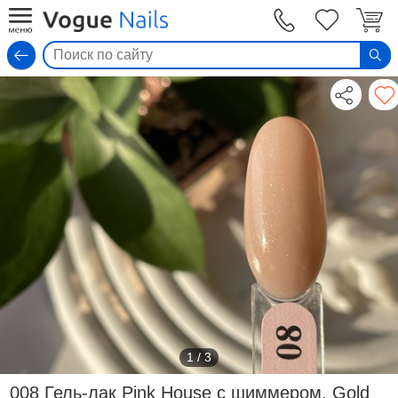
Вход
1
/
3
008 Гель-лак Pink House с шиммером, Gold