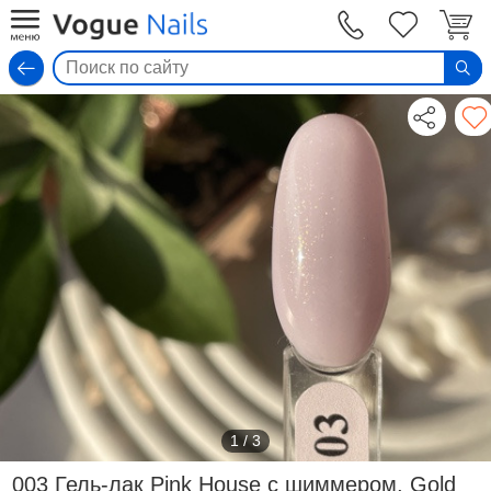
Вход
1
/
3
003 Гель-лак Pink House с шиммером, Gold