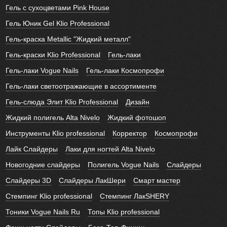
Гель с сухоцветами Pink House
Гель Юник Gel Klio Professional
Гель-краска Metallic "Жидкий металл"
Гель-краски Klio Professional
Гель-лаки
Гель-лаки Vogue Nails
Гель-лаки Космопрофи
Гель-лаки светоотражающие в ассортименте
Гель-слюда Элит Klio Professional
Дизайн
Жидкий полигель Alta Nivelo
Жидкий фотошоп
Инструменты Klio professional
Корректор
Космопрофи
Лайк Слайдеры
Лаки для ногтей Alta Nivelo
Новогодние слайдеры
Полигель Vogue Nails
Слайдеры
Слайдеры 3D
Слайдеры ЛакШери
Смарт мастер
Стемпинг Klio professional
Стемпинг ЛакSHERY
Тоники Vogue Nails Ru
Топы Klio professional