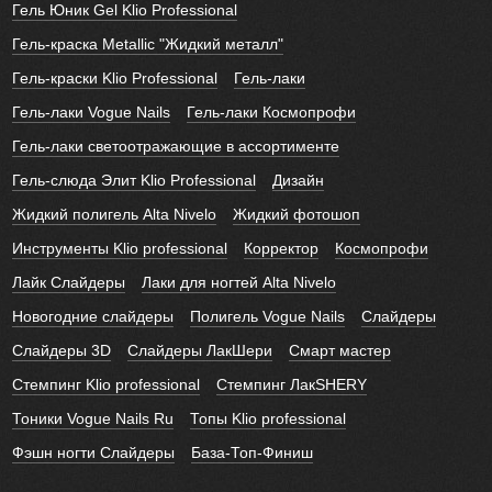
Гель Юник Gel Klio Professional
Гель-краска Metallic "Жидкий металл"
Гель-краски Klio Professional
Гель-лаки
Гель-лаки Vogue Nails
Гель-лаки Космопрофи
Гель-лаки светоотражающие в ассортименте
Гель-слюда Элит Klio Professional
Дизайн
Жидкий полигель Alta Nivelo
Жидкий фотошоп
Инструменты Klio professional
Корректор
Космопрофи
Лайк Слайдеры
Лаки для ногтей Alta Nivelo
Новогодние слайдеры
Полигель Vogue Nails
Слайдеры
Слайдеры 3D
Слайдеры ЛакШери
Смарт мастер
Стемпинг Klio professional
Стемпинг ЛакSHERY
Тоники Vogue Nails Ru
Топы Klio professional
Фэшн ногти Слайдеры
База-Топ-Финиш