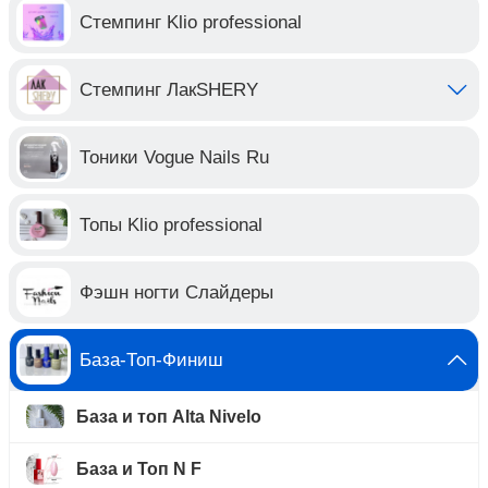
Стемпинг Klio professional
Стемпинг ЛакSHERY
Тоники Vogue Nails Ru
Топы Klio professional
Фэшн ногти Слайдеры
База-Топ-Финиш
База и топ Alta Nivelo
База и Топ N F