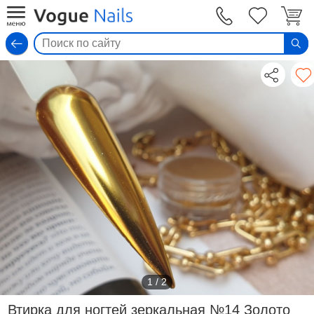
Вход
1
/
2
Втирка для ногтей зеркальная №14 Золото