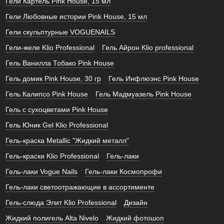
Гели Картель Pink House, 15 мл
Гели Любовные истории Pink House, 15 мл
Гели скульптурные VOGUENAILS
Гели-желе Klio Professional
Гель Айрон Klio professional
Гель Ванилла Тобако Pink House
Гель домик Pink House, 30 гр
Гель Инфлюэнс Pink House
Гель Калипсо Pink House
Гель Мадмуазель Pink House
Гель с сухоцветами Pink House
Гель Юник Gel Klio Professional
Гель-краска Metallic "Жидкий металл"
Гель-краски Klio Professional
Гель-лаки
Гель-лаки Vogue Nails
Гель-лаки Космопрофи
Гель-лаки светоотражающие в ассортименте
Гель-слюда Элит Klio Professional
Дизайн
Жидкий полигель Alta Nivelo
Жидкий фотошоп