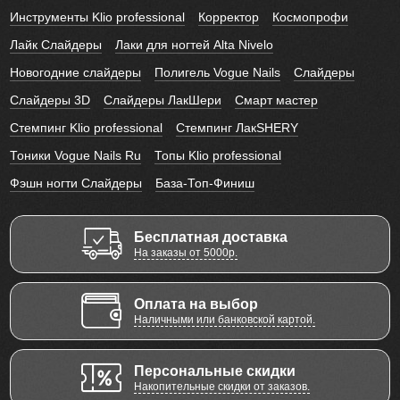
Инструменты Klio professional
Корректор
Космопрофи
Лайк Слайдеры
Лаки для ногтей Alta Nivelo
Новогодние слайдеры
Полигель Vogue Nails
Слайдеры
Слайдеры 3D
Слайдеры ЛакШери
Смарт мастер
Стемпинг Klio professional
Стемпинг ЛакSHERY
Тоники Vogue Nails Ru
Топы Klio professional
Фэшн ногти Слайдеры
База-Топ-Финиш
Бесплатная доставка
На заказы от 5000р.
Оплата на выбор
Наличными или банковской картой.
Персональные скидки
Накопительные скидки от заказов.