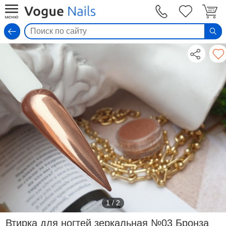
Вход
1
/
2
Втирка для ногтей зеркальная №03 Бронза