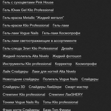
Гель с сухоцветами Pink House
Гель Юник Gel Klio Professional
Гель-краска Metallic "Жидкий металл"
Гель-краски Klio Professional
Гель-лаки
Гель-лаки Vogue Nails
Гель-лаки Космопрофи
Гель-лаки светоотражающие в ассортименте
Гель-слюда Элит Klio Professional
Дизайн
Жидкий полигель Alta Nivelo
Жидкий фотошоп
Инструменты Klio professional
Корректор
Космопрофи
Лайк Слайдеры
Лаки для ногтей Alta Nivelo
Новогодние слайдеры
Полигель Vogue Nails
Слайдеры
Слайдеры 3D
Слайдеры ЛакШери
Смарт мастер
Стемпинг Klio professional
Стемпинг ЛакSHERY
Тоники Vogue Nails Ru
Топы Klio professional
Фэшн ногти Слайдеры
База-Топ-Финиш