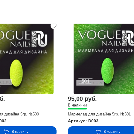
б.
95,00 руб.
В наличии
я дизайна 5гр. №500
Мармелад для дизайна 5гр. №501
002
Артикул: D003
В корзину
В корзину