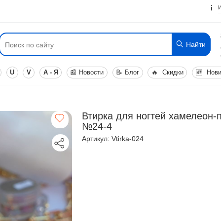
Найти
U
V
А - Я
📰
Новости
📝
Блог
🔥
Скидки
🆕
Нови
Втирка для ногтей хамелеон-
№24-4
Артикул: Vtirka-024