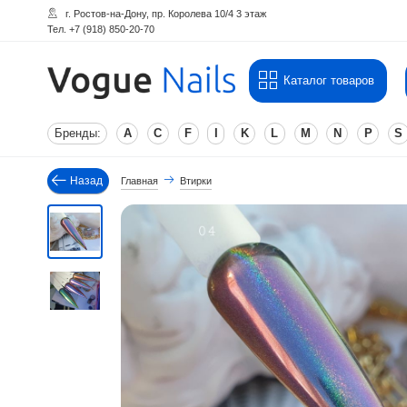
г. Ростов-на-Дону, пр. Королева 10/4 3 этаж
Тел. +7 (918) 850-20-70
Каталог товаров
Бренды:
A
C
F
I
K
L
M
N
P
S
Назад
Главная
Втирки