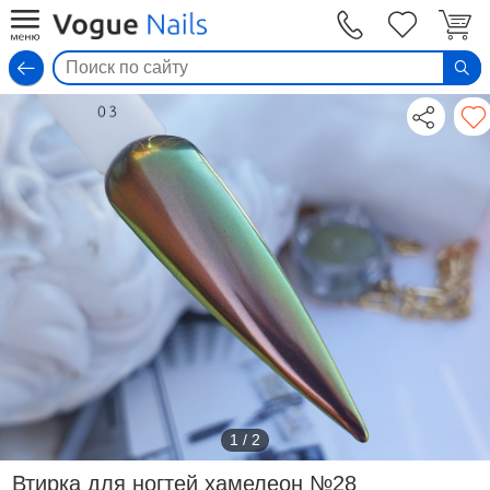
Вход
1
/
2
Втирка для ногтей хамелеон №28