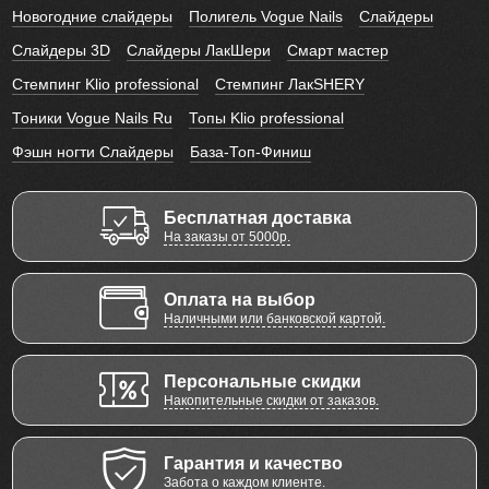
Новогодние слайдеры
Полигель Vogue Nails
Слайдеры
Слайдеры 3D
Слайдеры ЛакШери
Смарт мастер
Стемпинг Klio professional
Стемпинг ЛакSHERY
Тоники Vogue Nails Ru
Топы Klio professional
Фэшн ногти Слайдеры
База-Топ-Финиш
Бесплатная доставка
На заказы от 5000р.
Оплата на выбор
Наличными или банковской картой.
Персональные скидки
Накопительные скидки от заказов.
Гарантия и качество
Забота о каждом клиенте.