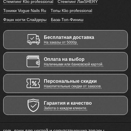
Стемпинг Klio professional
Стемпинг ЛакSHERY
Тоники Vogue Nails Ru
Топы Klio professional
Фэшн ногти Слайдеры
База-Топ-Финиш
Бесплатная доставка
На заказы от 5000р.
Оплата на выбор
Наличными или банковской картой.
Персональные скидки
Накопительные скидки от заказов.
Гарантия и качество
Забота о каждом клиенте.
гель-лаки для ногтей и сопутствующие товары