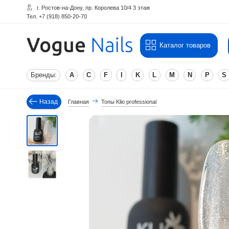
г. Ростов-на-Дону, пр. Королева 10/4 3 этаж
Тел. +7 (918) 850-20-70
Каталог товаров
Бренды:
A
C
F
I
K
L
M
N
P
S
Назад
Главная
Топы Klio professional