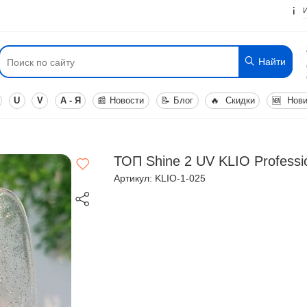
Найти
U
V
А - Я
📰
Новости
📝
Блог
🔥
Скидки
🆕
Нови
ТОП Shine 2 UV KLIO Professio
Артикул: KLIO-1-025