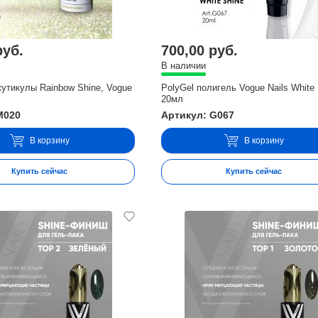
руб.
700,00 руб.
В наличии
утикулы Rainbow Shine, Vogue
PolyGel полигель Vogue Nails White 
20мл
M020
Артикул: G067
В корзину
В корзину
Купить сейчас
Купить сейчас