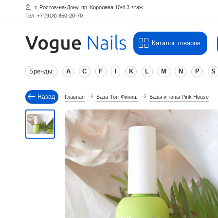
г. Ростов-на-Дону, пр. Королева 10/4 3 этаж
Тел. +7 (918) 850-20-70
Каталог товаров
Бренды:
A
C
F
I
K
L
M
N
P
S
Назад
Главная
База-Топ-Финиш
Базы и топы Pink House