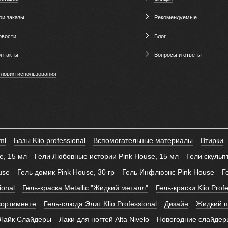
ои заказы
Рекомендуемые
овости
Блог
онтакты
Вопросы и ответы
словия использования
ml
Базы Klio professional
Вспомогательные материалы
Втирки
e, 15 мл
Гели Любовные истории Pink House, 15 мл
Гели скуль
use
Гель домик Pink House, 30 гр
Гель Инфлюэнс Pink House
Г
ional
Гель-краска Metallic "Жидкий металл"
Гель-краски Klio Prof
сортименте
Гель-слюда Элит Klio Professional
Дизайн
Жидкий по
Лайк Слайдеры
Лаки для ногтей Alta Nivelo
Новогодние слайдер