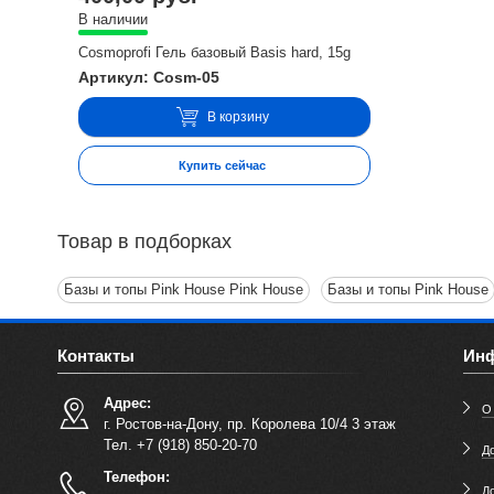
В наличии
Cosmoprofi Гель базовый Basis hard, 15g
Артикул: Cosm-05
В корзину
Купить сейчас
Товар в подборках
Базы и топы Pink House Pink House
Базы и топы Pink House
Контакты
Ин
Адрес:
О
г. Ростов-на-Дону, пр. Королева 10/4 3 этаж
Тел. +7 (918) 850-20-70
До
Телефон:
Д