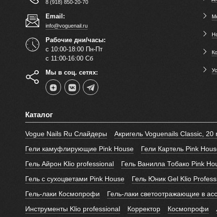
8 (918) 850-20-70
Email:
М
info@voguenail.ru
Н
Рабочие дни/часы:
с 10:00-18:00 Пн-Пт
К
с 11:00-16:00 Сб
У
Мы в соц. сетях:
Каталог
Vogue Nails Ru Слайдеры
Акригель Voguenails Classic, 20 
Гели камуфлирующие Pink House
Гели Картель Pink Hous
Гель Айрон Klio professional
Гель Ванилла Тобако Pink Ho
Гель с сухоцветами Pink House
Гель Юник Gel Klio Profess
Гель-лаки Космопрофи
Гель-лаки светоотражающие в ас
Инструменты Klio professional
Корректор
Космопрофи