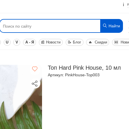
Найти
U
V
А - Я
📰
Новости
📝
Блог
🔥
Скидки
🆕
Нови
Топ Hard Pink House, 10 мл
Артикул: PinkHouse-Top003