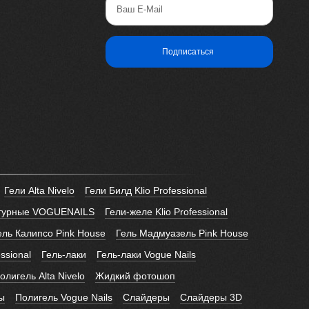
Ваш E-Mail
Подписаться
Гели Alta Nivelo
Гели Билд Klio Professional
птурные VOGUENAILS
Гели-желе Klio Professional
ель Калипсо Pink House
Гель Мадмуазель Pink House
essional
Гель-лаки
Гель-лаки Vogue Nails
лигель Alta Nivelo
Жидкий фотошоп
ы
Полигель Vogue Nails
Слайдеры
Слайдеры 3D