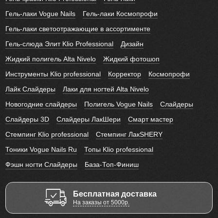
Гель-лаки Vogue Nails
Гель-лаки Космопрофи
Гель-лаки светоотражающие в ассортименте
Гель-слюда Элит Klio Professional
Дизайн
Жидкий полигель Alta Nivelo
Жидкий фотошоп
Инструменты Klio professional
Корректор
Космопрофи
Лайк Слайдеры
Лаки для ногтей Alta Nivelo
Новогодние слайдеры
Полигель Vogue Nails
Слайдеры
Слайдеры 3D
Слайдеры ЛакШери
Смарт мастер
Стемпинг Klio professional
Стемпинг ЛакSHERY
Тоники Vogue Nails Ru
Топы Klio professional
Фэшн ногти Слайдеры
База-Топ-Финиш
Бесплатная доставка
На заказы от 5000р.