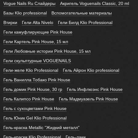
Vogue Nails Ru Слайдеры
Акригель Voguenails Classic, 20 ml
Базы Klio professional
Вспомогательные материалы
Втирки
Гели Alta Nivelo
Гели Билд Klio Professional
Гели камуфлирующие Pink House
Гели Картель Pink House, 15 мл
Гели Любовные истории Pink House, 15 мл
Гели скульптурные VOGUENAILS
Гели-желе Klio Professional
Гель Айрон Klio professional
Гель Ванилла Тобако Pink House
Гель домик Pink House, 30 гр
Гель Инфлюэнс Pink House
Гель Калипсо Pink House
Гель Мадмуазель Pink House
Гель с сухоцветами Pink House
Гель Юник Gel Klio Professional
Гель-краска Metallic "Жидкий металл"
Гель-краски Klio Professional
Гель-лаки