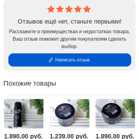
Гидроксипропилметакрилат, Полиэтеленгликоль 400
диметилакрилат, Изопропиловый спирт, Н-
Отзывов ещё нет, станьте первыми!
Бутилацетат, Этилацетат, Гидроксициклогексил
Фенил Кетон, Триметилбензол
Расскажите о преимуществах и недостатках товара.
Дифенилфосфиноксида.
Ваш отзыв поможет другим покупателям сделать
выбор.
Написать отзыв
Похожие товары
1.890,00 руб.
1.239,00 руб.
1.890,00 руб.