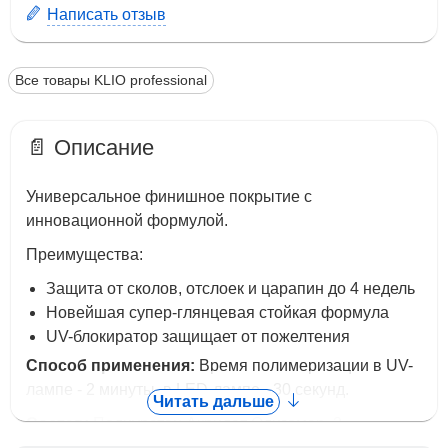
Написать отзыв
Все товары KLIO professional
📄 Описание
Универсальное финишное покрытие с
инновационной формулой.
Преимущества:
Защита от сколов, отслоек и царапин до 4 недель
Новейшая супер-глянцевая стойкая формула
UV-блокиратор защищает от пожелтения
Способ применения:
Время полимеризации в UV-
лампе - 2 минуты, в LED-лампе - 30 секунд.
Читать дальше
Состав:
Полиуретан Акрилат Олигомер, 2-
Гидроксиэтилметакрилат,