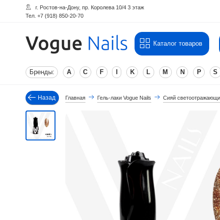
г. Ростов-на-Дону, пр. Королева 10/4 3 этаж
Тел. +7 (918) 850-20-70
Каталог товаров
Бренды:
A
C
F
I
K
L
M
N
P
S
Назад
Главная
Гель-лаки Vogue Nails
Сияй светоотражающи