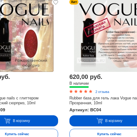
Хит
руб.
620,00 руб.
В наличии
2 отзыва
gue nails с глиттером
Rubber база для гель лака Vogue nai
ский сюрприз, 10ml
Прозрачная, 10ml
709
Артикул: BC04
В корзину
В корзину
Купить сейчас
Купить сейчас