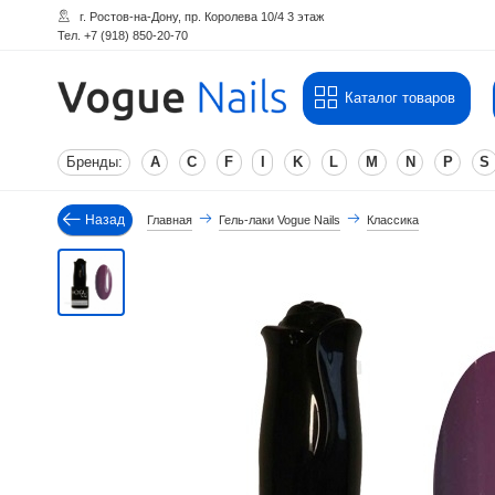
г. Ростов-на-Дону, пр. Королева 10/4 3 этаж
Тел. +7 (918) 850-20-70
Каталог товаров
Бренды:
A
C
F
I
K
L
M
N
P
S
Назад
Главная
Гель-лаки Vogue Nails
Классика