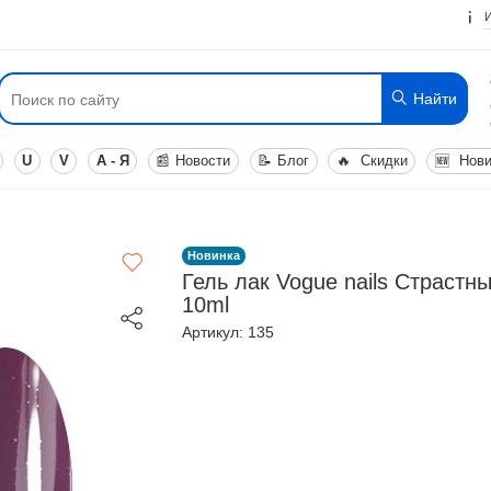
Найти
U
V
А - Я
📰
Новости
📝
Блог
🔥
Скидки
🆕
Нови
Новинка
Гель лак Vogue nails Страстны
10ml
Артикул: 135