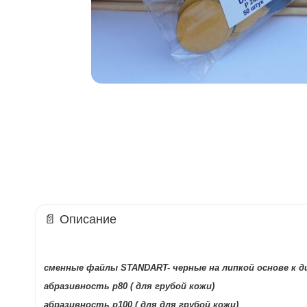
📄 Описание
сменные файлы STANDART- черные на липкой основе к д
абразивность р80 ( для грубой кожи)
абразивность р100 ( для для грубой кожи)