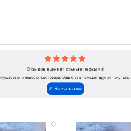
ей SMART инструмент, позволяющий за считанные минуты удалить грубую
лы являются одноразовыми , один на клиента .
Отзывов ещё нет, станьте первыми!
имуществах и недостатках товара. Ваш отзыв поможет другим покупател
Написать отзыв