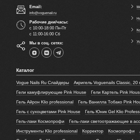
Email:
М
info@voguenail.ru
Н
Рабочие дни/часы:
с 10:00-18:00 Пн-Пт
К
с 11:00-16:00 Сб
У
Мы в соц. сетях:
Каталог
Vogue Nails Ru Слайдеры
Акригель Voguenails Classic, 20 
Гели камуфлирующие Pink House
Гели Картель Pink Hous
Гель Айрон Klio professional
Гель Ванилла Тобако Pink Ho
Гель с сухоцветами Pink House
Гель Юник Gel Klio Profess
Гель-лаки Космопрофи
Гель-лаки светоотражающие в ас
Инструменты Klio professional
Корректор
Космопрофи