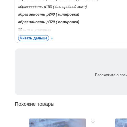
абразивность р180 ( для средней кожи)
абразивность р240 ( шлифовка)
абразивность р320 ( полировка
)
50 шт в упаковке
Читать дальше
Смарт диски -
Это инновационный , запатентованный компани
Основа диск отлично поддаётся дезинфекции , а сменные фай
Расскажите о пре
Похожие товары