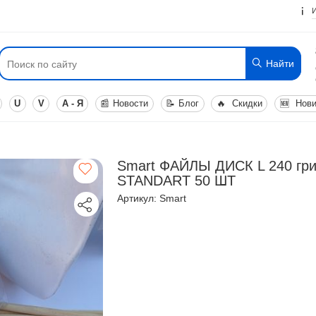
Найти
U
V
А - Я
📰
Новости
📝
Блог
🔥
Скидки
🆕
Нови
Smart ФАЙЛЫ ДИСК L 240 гри
STANDART 50 ШТ
Артикул: Smart