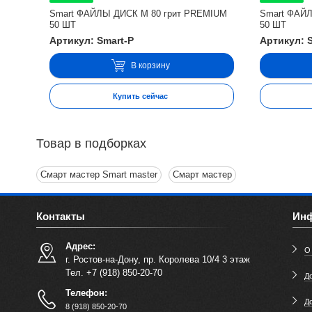
Smart ФАЙЛЫ ДИСК М 80 грит PREMIUM
Smart ФАЙ
50 ШТ
50 ШТ
Артикул: Smart-P
Артикул: 
В корзину
Купить сейчас
Товар в подборках
Смарт мастер Smart master
Смарт мастер
Контакты
Ин
Адрес:
О
г. Ростов-на-Дону, пр. Королева 10/4 3 этаж
Тел. +7 (918) 850-20-70
До
Телефон:
Д
8 (918) 850-20-70