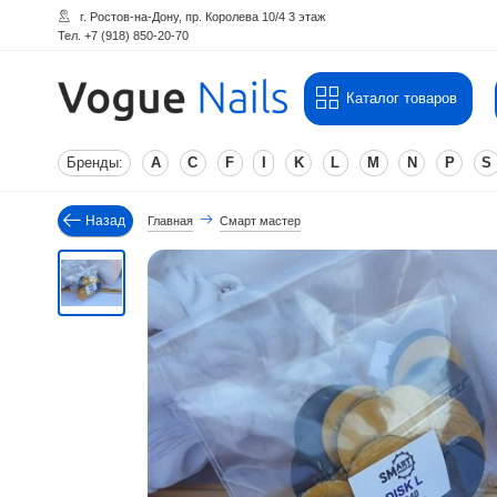
г. Ростов-на-Дону, пр. Королева 10/4 3 этаж
Тел. +7 (918) 850-20-70
Каталог товаров
Бренды:
A
C
F
I
K
L
M
N
P
S
Назад
Главная
Смарт мастер