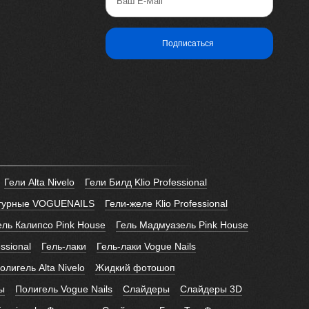
Ваш E-Mail
Подписаться
Гели Alta Nivelo
Гели Билд Klio Professional
птурные VOGUENAILS
Гели-желе Klio Professional
ель Калипсо Pink House
Гель Мадмуазель Pink House
essional
Гель-лаки
Гель-лаки Vogue Nails
лигель Alta Nivelo
Жидкий фотошоп
ы
Полигель Vogue Nails
Слайдеры
Слайдеры 3D