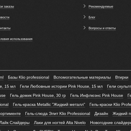
ои заказы
Рекомендуемые
овости
Блог
онтакты
Вопросы и ответы
словия использования
ml
Базы Klio professional
Вспомогательные материалы
Втирки
e, 15 мл
Гели Любовные истории Pink House, 15 мл
Гели скуль
use
Гель домик Pink House, 30 гр
Гель Инфлюэнс Pink House
Г
ional
Гель-краска Metallic "Жидкий металл"
Гель-краски Klio Prof
сортименте
Гель-слюда Элит Klio Professional
Дизайн
Жидкий по
Лайк Слайдеры
Лаки для ногтей Alta Nivelo
Новогодние слайдер