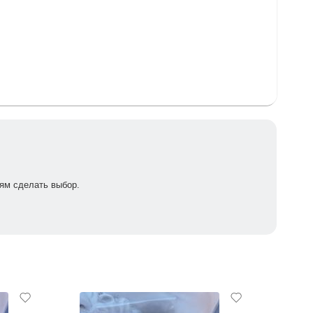
 кожу с пяток , без применения кератоликов .
ям сделать выбор.