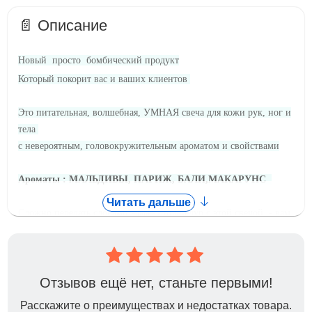
📄 Описание
Новый
просто
бомбический
продукт
Который покорит вас и ваших клиентов
Это питательная,
волшебная
,
УМНАЯ свеча
для кожи рук, ног и
тела
с невероятным, головокружительным ароматом
и свойствами
Ароматы : МАЛЬДИВЫ, ПАРИЖ, БАЛИ,МАКАРУНС
Читать дальше
Сложно передать словами эффект процедур с этой
свечой
, -
вам
просто нужно попробовать
-
и внимание , сразу имейте ввиду ,
что клиент точно захочет ее купить себе в домашний уход
.
Итак , что это за такая УМНАЯ свеча
???
Отзывов ещё нет, станьте первыми!
Расскажите о преимуществах и недостатках товара.