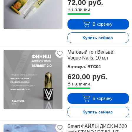
72,00 руб.
-
устраняет отек
В наличии
-
выводит пигментные пятна;
круто
?
это ещё не все
!
В корзину
-
Масло кунжута и виноградных косточек - усиливают эффект и
являются натуральными витаминами для кожи
Купить сейчас
.
Витамин Е и соевое масло , делает массаж приятным,
Матовый топ Вельвет
удерживают тепло и эффект шелка кожи
Vogue Nails, 10 мл
Смарт- свеча подойдёт для тех кому не хватает увлажнения
Артикул: RTC04
кожи , есть шелушения , стянутость , морщинки и даже
620,00 руб.
экземы и псориаз
.
В наличии
В Смарт педикюре мы используем его как финишное
заключение после полировки
и в домашний удод для
В корзину
сохранения эффекта на долгие месяцы
.
Купить сейчас
Smart ФАЙЛЫ ДИСК М 320