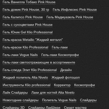
Гель Ванилла Тобако Pink House
Гель домик Pink House, 30 гр
Гель Инфлюэнс Pink House
Гель Калипсо Pink House
Гель Мадмуазель Pink House
Гель с сухоцветами Pink House
Гель Юник Gel Klio Professional
Гель-краска Metallic "Жидкий металл"
Гель-краски Klio Professional
Гель-лаки
Гель-лаки Vogue Nails
Гель-лаки Космопрофи
Гель-лаки светоотражающие в ассортименте
Гель-слюда Элит Klio Professional
Дизайн
Жидкий полигель Alta Nivelo
Жидкий фотошоп
Инструменты Klio professional
Корректор
Космопрофи
Лайк Слайдеры
Лаки для ногтей Alta Nivelo
Новогодние слайдеры
Полигель Vogue Nails
Слайдеры
Слайдеры 3D
Слайдеры ЛакШери
Смарт мастер