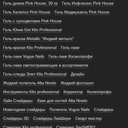
Гель домик Pink House, 30 гр
Гель Инфлюэнс Pink House
Гель Калипсо Pink House
Гель Мадмуазель Pink House
Гель с сухоцветами Pink House
Гель Юник Gel Klio Professional
Гель-краска Metallic "Жидкий металл"
Гель-краски Klio Professional
Гель-лаки
Гель-лаки Vogue Nails
Гель-лаки Космопрофи
Гель-лаки светоотражающие в ассортименте
Гель-слюда Элит Klio Professional
Дизайн
Жидкий полигель Alta Nivelo
Жидкий фотошоп
Инструменты Klio professional
Корректор
Космопрофи
Лайк Слайдеры
Лаки для ногтей Alta Nivelo
Новогодние слайдеры
Полигель Vogue Nails
Слайдеры
Слайдеры 3D
Слайдеры ЛакШери
Смарт мастер
Стемпинг Klio professional
Стемпинг ЛакSHERY