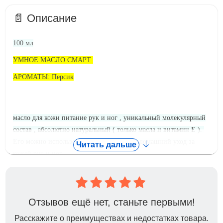
📄 Описание
100 мл
УМНОЕ МАСЛО СМАРТ
АРОМАТЫ: Персик
масло для кожи питание рук и ног , уникальный молекулярный
состав , абсолютно натуральный ( только масла и витамин Е ).
Его можно использовать как салонный и домашний уход за
Читать дальше
кожей рук и ног.
масло изготовлено на био технологичном заводе в
Великобритании .
Мы его используем при смарт педикюре.
Отзывов ещё нет, станьте первыми!
инструкция по применению:
Перед полировкой капля масла наносится на кожу стоп. И
Расскажите о преимуществах и недостатках товара.