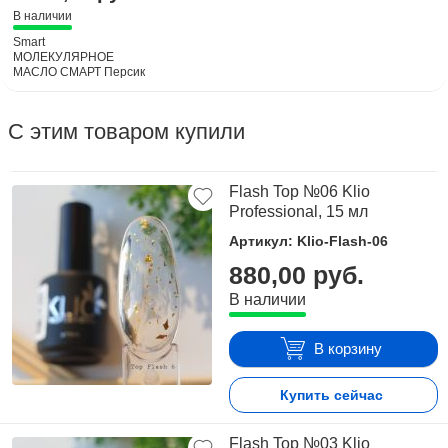
маслянистости на коже .
В наличии
Если кожа очень сухая можно добавить каплю воды в каплю
Smart
масла и массажными движениями втирать ее в кожу , это
МОЛЕКУЛЯРНОЕ
МАСЛО СМАРТ Персик
обеспечит глубокое увлажнение кожи , вода за счет
100 МЛ
натурального проводника быстро впитается в глубокие слои
кожи .
С этим товаром купили
Flash Top №06 Klio
Professional, 15 мл
Артикул: Klio-Flash-06
880,00 руб.
В наличии
В корзину
Купить сейчас
Flash Top №03 Klio