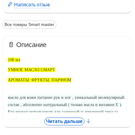
Написать отзыв
Все товары Smart master
📄 Описание
100 мл
УМНОЕ МАСЛО СМАРТ
АРОМАТЫ: ФРУКТЫ, ПАРФЮМ
масло для кожи питание рук и ног , уникальный молекулярный
состав , абсолютно натуральный ( только масла и витамин Е ).
Его можно использовать как салонный и домашний уход за
кожей рук и ног.
Читать дальше
масло изготовлено на био технологичном заводе в
Великобритании .