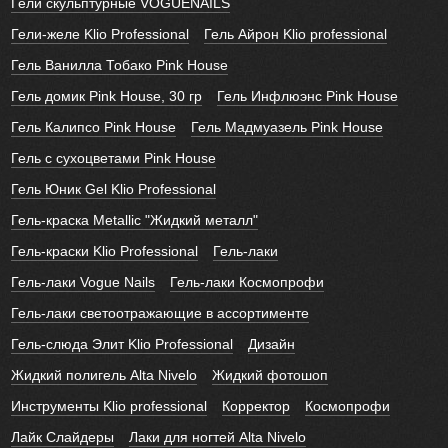
Гели скульптурные VOGUENAILS
Гели-желе Klio Professional
Гель Айрон Klio professional
Гель Ванилла Тобако Pink House
Гель домик Pink House, 30 гр
Гель Инфлюэнс Pink House
Гель Калипсо Pink House
Гель Мадмуазель Pink House
Гель с сухоцветами Pink House
Гель Юник Gel Klio Professional
Гель-краска Metallic "Жидкий металл"
Гель-краски Klio Professional
Гель-лаки
Гель-лаки Vogue Nails
Гель-лаки Космопрофи
Гель-лаки светоотражающие в ассортименте
Гель-слюда Элит Klio Professional
Дизайн
Жидкий полигель Alta Nivelo
Жидкий фотошоп
Инструменты Klio professional
Корректор
Космопрофи
Лайк Слайдеры
Лаки для ногтей Alta Nivelo