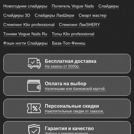
Новогодние слайдеры
Полигель Vogue Nails
Слайдеры
Слайдеры 3D
Слайдеры ЛакШери
Смарт мастер
Стемпинг Klio professional
Стемпинг ЛакSHERY
Тоники Vogue Nails Ru
Топы Klio professional
Фэшн ногти Слайдеры
База-Топ-Финиш
Бесплатная доставка
На заказы от 5000р.
Оплата на выбор
Наличными или банковской картой.
Персональные скидки
Накопительные скидки от заказов.
Гарантия и качество
Забота о каждом клиенте.