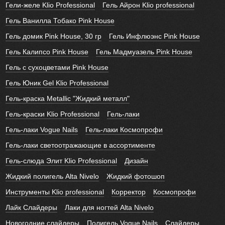
Гели-желе Klio Professional
Гель Айрон Klio professional
Гель Ванилла Тобако Pink House
Гель домик Pink House, 30 гр
Гель Инфлюэнс Pink House
Гель Калипсо Pink House
Гель Мадмуазель Pink House
Гель с сухоцветами Pink House
Гель Юник Gel Klio Professional
Гель-краска Metallic "Жидкий металл"
Гель-краски Klio Professional
Гель-лаки
Гель-лаки Vogue Nails
Гель-лаки Космопрофи
Гель-лаки светоотражающие в ассортименте
Гель-слюда Элит Klio Professional
Дизайн
Жидкий полигель Alta Nivelo
Жидкий фотошоп
Инструменты Klio professional
Корректор
Космопрофи
Лайк Слайдеры
Лаки для ногтей Alta Nivelo
Новогодние слайдеры
Полигель Vogue Nails
Слайдеры