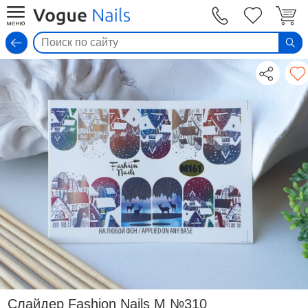
Вход
Слайдер Fashion Nails M №310