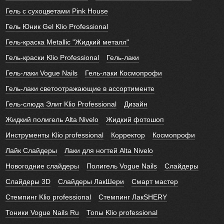
Гель с сухоцветами Pink House
Гель Юник Gel Klio Professional
Гель-краска Metallic "Жидкий металл"
Гель-краски Klio Professional
Гель-лаки
Гель-лаки Vogue Nails
Гель-лаки Космопрофи
Гель-лаки светоотражающие в ассортименте
Гель-слюда Элит Klio Professional
Дизайн
Жидкий полигель Alta Nivelo
Жидкий фотошоп
Инструменты Klio professional
Корректор
Космопрофи
Лайк Слайдеры
Лаки для ногтей Alta Nivelo
Новогодние слайдеры
Полигель Vogue Nails
Слайдеры
Слайдеры 3D
Слайдеры ЛакШери
Смарт мастер
Стемпинг Klio professional
Стемпинг ЛакSHERY
Тоники Vogue Nails Ru
Топы Klio professional