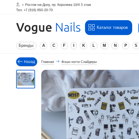
г. Ростов-на-Дону, пр. Королева 10/4 3 этаж
Тел. +7 (918) 850-20-70
Каталог товаров
Бренды:
A
C
F
I
K
L
M
N
P
S
Назад
Главная
Фэшн ногти Слайдеры