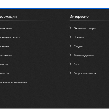
формация
Интересно
 компании
Отзывы о товарах
ставка и оплата
Новинки
оставка
Скидки
ои заказы
Рекомендуемые
овости
Блог
онтакты
Вопросы и ответы
словия использования