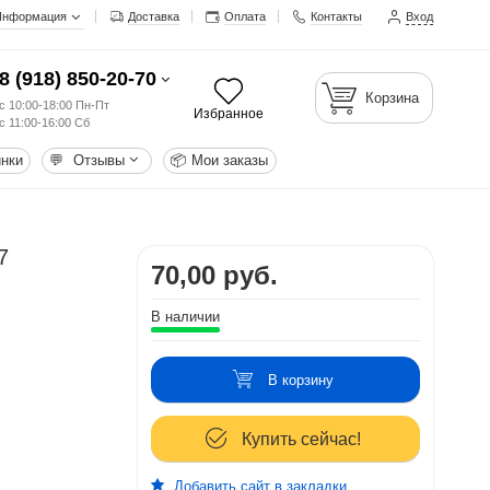
Информация
Доставка
Оплата
Контакты
Вход
8 (918) 850-20-70
Корзина
с 10:00-18:00 Пн-Пт
Избранное
с 11:00-16:00 Сб
нки
💬
Отзывы
📦
Мои заказы
7
70,00 руб.
В наличии
В корзину
Купить сейчас!
Добавить сайт в закладки