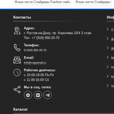
Фэшн ногти Слайдеры Fashion nails
Фэшн ногти Слайдеры
Контакты
Ин
Адрес:
О
г. Ростов-на-Дону, пр. Королева 10/4 3 этаж
Тел. +7 (918) 850-20-70
До
Телефон:
Д
8 (918) 850-20-70
Email:
М
info@voguenail.ru
Н
Рабочие дни/часы:
с 10:00-18:00 Пн-Пт
К
с 11:00-16:00 Сб
У
Мы в соц. сетях:
Каталог