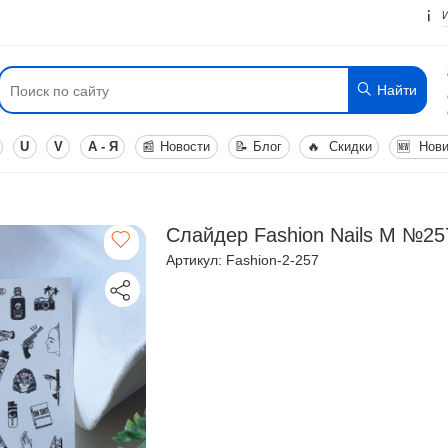
Найти
U
V
А - Я
📰
Новости
📝
Блог
🔥
Скидки
🆕
Нови
Слайдер Fashion Nails M №25
Артикул: Fashion-2-257