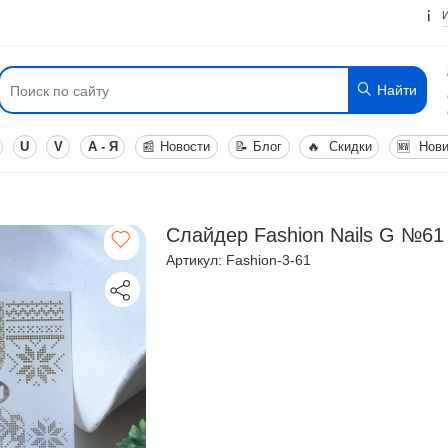
Найти
U
V
А - Я
📰
Новости
📝
Блог
🔥
Скидки
🆕
Нови
Слайдер Fashion Nails G №61
Артикул: Fashion-3-61