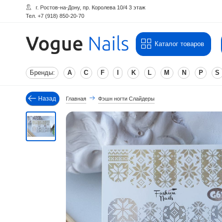
г. Ростов-на-Дону, пр. Королева 10/4 3 этаж
Тел. +7 (918) 850-20-70
Каталог товаров
Бренды:
A
C
F
I
K
L
M
N
P
S
Назад
Главная
Фэшн ногти Слайдеры