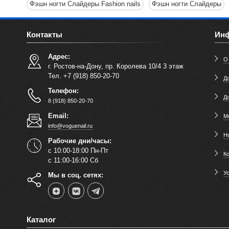
Фэшн ногти Слайдеры Fashion nails
Фэшн ногти Слайдеры
Контакты
Ин
Адрес:
О
г. Ростов-на-Дону, пр. Королева 10/4 3 этаж
Тел. +7 (918) 850-20-70
До
Телефон:
Д
8 (918) 850-20-70
Email:
М
info@voguenail.ru
Н
Рабочие дни/часы:
с 10:00-18:00 Пн-Пт
К
с 11:00-16:00 Сб
У
Мы в соц. сетях:
Каталог