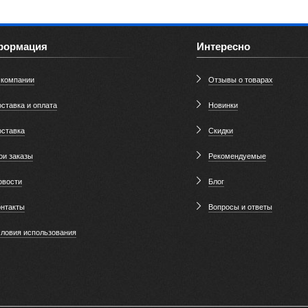
формация
Интересно
 компании
Отзывы о товарах
ставка и оплата
Новинки
оставка
Скидки
ои заказы
Рекомендуемые
овости
Блог
онтакты
Вопросы и ответы
словия использования