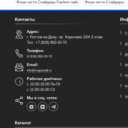
Фэшн ногти Слайдеры Fashion nails
Фэшн ногти Слайдеры
Контакты
Ин
Адрес:
О
г. Ростов-на-Дону, пр. Королева 10/4 3 этаж
Тел. +7 (918) 850-20-70
До
Телефон:
Д
8 (918) 850-20-70
Email:
М
info@voguenail.ru
Н
Рабочие дни/часы:
с 10:00-18:00 Пн-Пт
К
с 11:00-16:00 Сб
У
Мы в соц. сетях:
Каталог