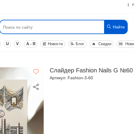
Найти
U
V
А - Я
📰
Новости
📝
Блог
🔥
Скидки
🆕
Нови
Слайдер Fashion Nails G №60
Артикул: Fashion-3-60