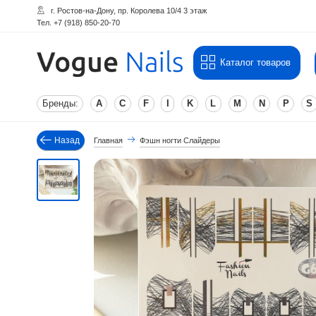
г. Ростов-на-Дону, пр. Королева 10/4 3 этаж
Тел. +7 (918) 850-20-70
Каталог товаров
Бренды:
A
C
F
I
K
L
M
N
P
S
Назад
Главная
Фэшн ногти Слайдеры