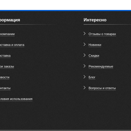
формация
Интересно
 компании
Отзывы о товарах
ставка и оплата
Новинки
оставка
Скидки
ои заказы
Рекомендуемые
овости
Блог
онтакты
Вопросы и ответы
словия использования